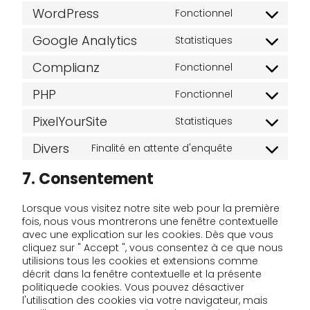
woocommer
à
WordPress
Fonctionnel
l'élément
Consenteme
de
au
Google Analytics
Statistiques
service
service
Consenteme
wordpress
à
Complianz
Fonctionnel
l'utilisation
Consenteme
de
au
PHP
Fonctionnel
google
service
Consenteme
analytics
complianz
au
PixelYourSite
Statistiques
service
Consenteme
php
au
Divers
Finalité en attente d'enquête
service
Consenteme
pixelyoursite
au
7. Consentement
service
divers
Lorsque vous visitez notre site web pour la première
fois, nous vous montrerons une fenêtre contextuelle
avec une explication sur les cookies. Dès que vous
cliquez sur " Accept ", vous consentez à ce que nous
utilisions tous les cookies et extensions comme
décrit dans la fenêtre contextuelle et la présente
politiquede cookies. Vous pouvez désactiver
l'utilisation des cookies via votre navigateur, mais