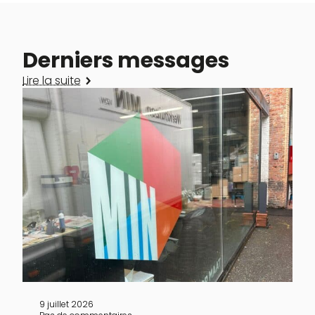
Derniers messages
Lire la suite
Récemment, nous avons pu faire appel
à Werkhuizen MIN pour faire emballer
une grande quantité de chaussettes,
une mission qui a été menée avec le
même soin, la même précision et le
même engagement que tout ce qui se
fait dans notre atelier. C’est cette
alliance entre savoir-faire et humanité
9 juillet 2026
qui rend cette collaboration si