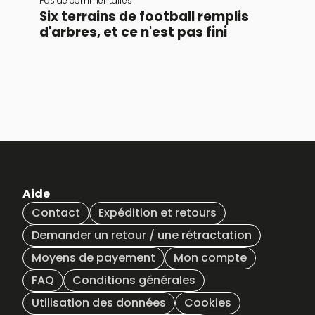
Pas de commentaires
fondateurs de Greenspark sont des
Six terrains de football remplis
optimistes, tout comme The Vandal. Ils
croient que [...]
d'arbres, et ce n'est pas fini
Aide
Contact
Expédition et retours
Demander un retour / une rétractation
Moyens de payement
Mon compte
FAQ
Conditions générales
Utilisation des données
Cookies