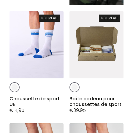
Les
options
peuvent
NOUVEAU
NOUVEAU
être
choisies
sur
la
page
du
produit
Ce
Ce
produit
produit
a
a
Chaussette de sport
Boîte cadeau pour
UE
chaussettes de sport
plusieurs
plusieurs
€
14,95
€
39,95
variations.
variations.
Les
Les
options
options
peuvent
peuvent