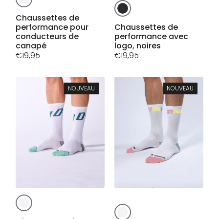
Ce
produit
produit
a
Chaussettes de
a
performance pour
Chaussettes de
plusieurs
conducteurs de
performance avec
plusieurs
variations.
canapé
logo, noires
variations.
Les
€
19,95
€
19,95
Les
options
options
peuvent
peuvent
être
NOUVEAU
NOUVEAU
être
choisies
choisies
sur
sur
la
la
page
page
du
du
produit
produit
Ce
Ce
produit