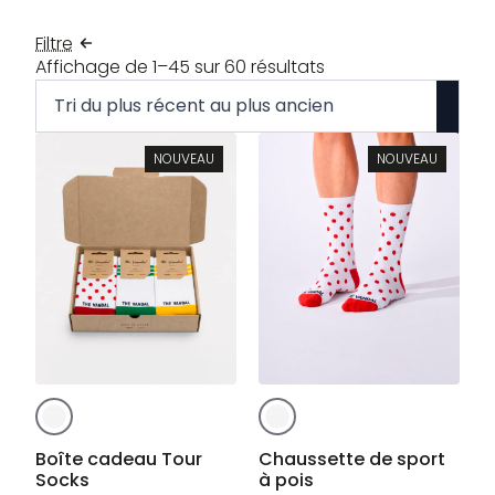
Filtre
Trié
Affichage de 1–45 sur 60 résultats
du
plus
récent
NOUVEAU
NOUVEAU
au
plus
ancien
Ce
Ce
produit
produit
a
a
Boîte cadeau Tour
Chaussette de sport
Socks
à pois
plusieurs
plusieurs