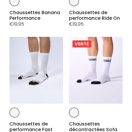
produit
produit
a
a
Chaussettes Banana
Chaussettes de
Performance
performance Ride On
plusieurs
plusieurs
€
19,95
€
19,95
variations.
variations.
Les
Les
options
options
peuvent
peuvent
VENTE
être
être
choisies
choisies
sur
sur
la
la
page
page
du
du
produit
produit
Ce
Ce
produit
produit
a
a
Chaussettes de
Chaussettes
performance Fast
décontractées Sofa
plusieurs
plusieurs