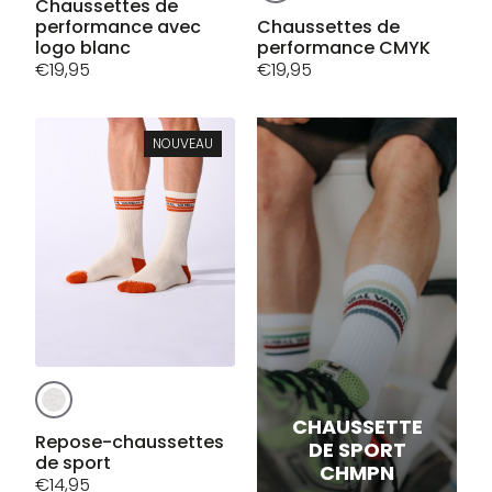
produit
a
Chaussettes de
a
performance avec
Chaussettes de
plusieurs
logo blanc
performance CMYK
plusieurs
variations.
€
19,95
€
19,95
variations.
Les
Les
options
options
peuvent
peuvent
NOUVEAU
être
être
choisies
choisies
sur
sur
la
la
page
page
du
du
produit
produit
Ce
produit
CHAUSSETTE
a
Repose-chaussettes
DE SPORT
de sport
plusieurs
CHMPN
€
14,95
variations.