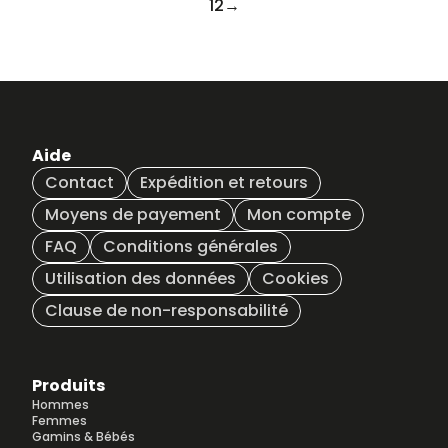
1
2
→
peuvent
être
choisies
sur
la
page
du
Aide
produit
Contact
Expédition et retours
Moyens de payement
Mon compte
FAQ
Conditions générales
Utilisation des données
Cookies
Clause de non-responsabilité
Produits
Hommes
Femmes
Gamins & Bébés