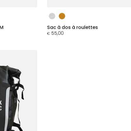
Ce
produit
a
DM
Sac à dos à roulettes
plusieurs
55,00
€
variations.
Les
options
peuvent
être
choisies
sur
la
page
du
produit