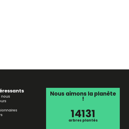
téressants
Nous aimons la planète
e nous
!
urs
14131
sionnaires
rs
arbres plantés