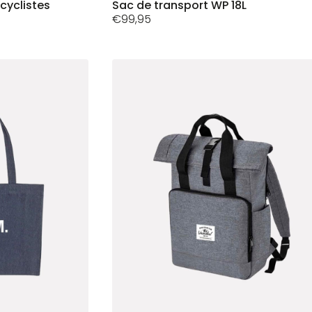
a
cyclistes
Sac de transport WP 18L
plusieurs
€
99,95
variations.
Les
options
peuvent
être
choisies
sur
la
page
du
produit