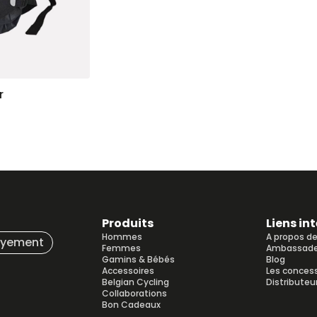
r
Produits
Liens in
Hommes
A propos d
ayement
Femmes
Ambassade
Gamins & Bébés
Blog
Accessoires
Les conces
Belgian Cycling
Distributeu
Collaborations
Bon Cadeaux