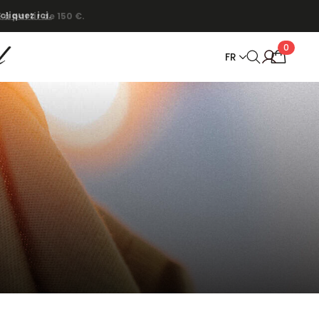
cliquez ici.
0
FR