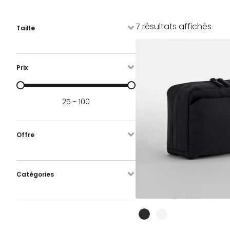
Trié
7 résultats affichés
Taille
du
plus
réce
Prix
au
plus
Prijs
anci
25 - 100
Offre
Catégories
Ce
produit