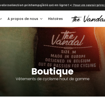
·
elle collection printemps/été est en ligne !
Pour en savoir plus, 
A propos de nous
Histoires
Boutique
Vêtements de cyclisme haut de gamme