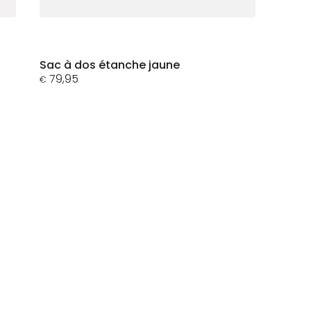
Ce
Sac à dos étanche jaune
79,95
produit
€
a
plusieurs
variations.
Les
options
peuvent
être
choisies
sur
la
page
du
produit