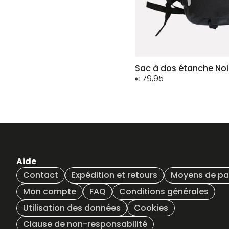
Ce
Sac à dos étanche Noi
79,95
produit
€
a
plusieurs
variations.
Les
options
peuvent
être
Aide
choisies
Contact
Expédition et retours
Moyens de p
sur
Mon compte
FAQ
Conditions générales
la
page
Utilisation des données
Cookies
du
Clause de non-responsabilité
produit