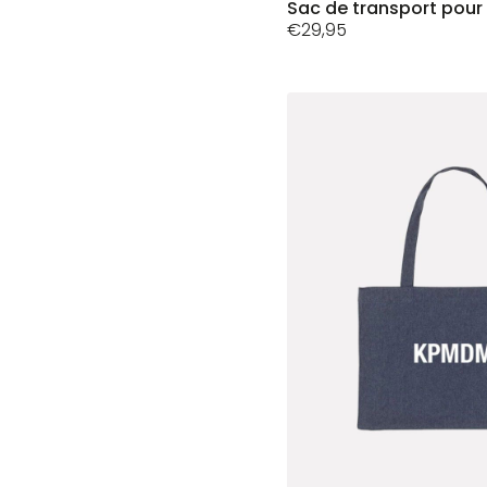
a
Sac de transport pour 
plusieurs
€
29,95
variations.
Les
options
peuvent
être
choisies
sur
la
page
du
produit