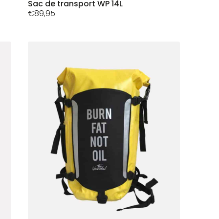
a
Sac de transport WP 14L
plusieurs
€
89,95
variations.
Les
options
peuvent
être
choisies
sur
la
page
du
produit