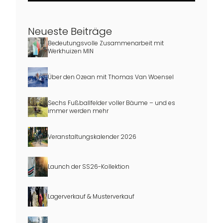
Neueste Beiträge
Bedeutungsvolle Zusammenarbeit mit
Werkhuizen MIN
Über den Ozean mit Thomas Van Woensel
Sechs Fußballfelder voller Bäume – und es
immer werden mehr
Veranstaltungskalender 2026
Launch der SS26-Kollektion
Lagerverkauf & Musterverkauf