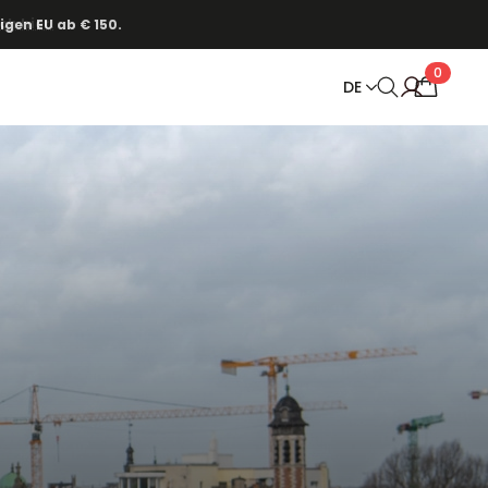
ch hier.
0
DE