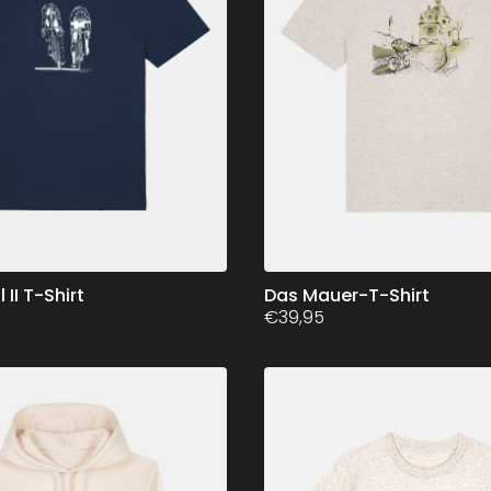
l II T-Shirt
Dieses
Das Mauer-T-Shirt
€
39,95
Produkt
weist
mehrere
Varianten
auf.
Die
Optionen
können