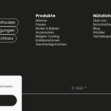
Produkte
Nützlich
Männer
Über uns
ethoden
Frauen
Botschafte
Kinder & Babies
Blog
ngungen
Accessoires
Händler
Belgian Cycling
Vertriebspa
chluss
Kollaborationen
Geschenkgutschein
timieren.