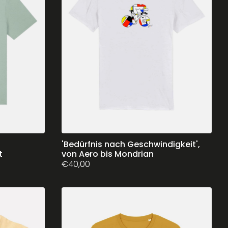
können
auf
der
Produktseite
gewählt
werden
Dieses
'Bedürfnis nach Geschwindigkeit',
t
von Aero bis Mondrian
Produkt
€
40,00
weist
mehrere
Varianten
auf.
Die
Optionen