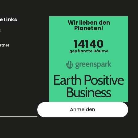
e Links
Wir lieben den
Planeten!
r
14140
rtner
gepflanzte Bäume
Anmelden