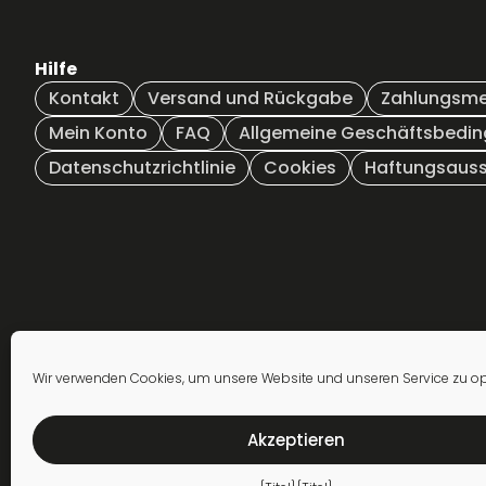
Die
Optionen
können
Hilfe
auf
der
Kontakt
Versand und Rückgabe
Zahlungsm
Produktseite
Mein Konto
FAQ
Allgemeine Geschäftsbedi
gewählt
Datenschutzrichtlinie
Cookies
Haftungsauss
werden
Anmeldung zum
Wir verwenden Cookies, um unsere Website und unseren Service zu op
Newsletter
Akzeptieren