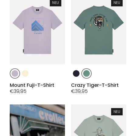
NEU
NEU
Dieses
Dieses
Produkt
Produkt
weist
weist
Mount Fuji-T-Shirt
Crazy Tiger-T-Shirt
mehrere
€
39,95
mehrere
€
39,95
Varianten
Varianten
auf.
auf.
Die
Die
NEU
Optionen
Optionen
können
können
auf
auf