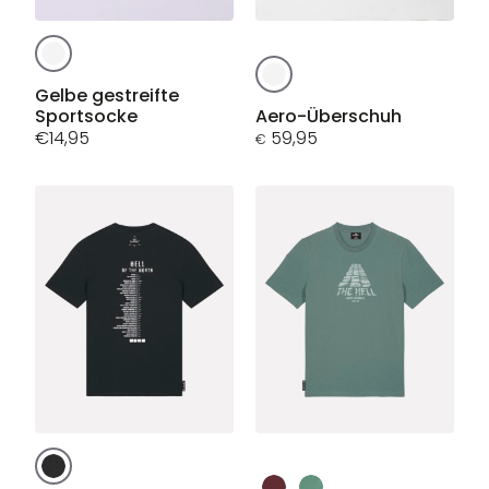
Dieses
Dieses
Produkt
Produkt
weist
Gelbe gestreifte
weist
Sportsocke
Aero-Überschuh
mehrere
€
14,95
mehrere
59,95
Varianten
€
Varianten
auf.
auf.
Die
Die
Optionen
Optionen
können
können
auf
auf
der
der
Produktseite
Produktseite
gewählt
gewählt
werden
werden
Dieses
Dieses
Produkt