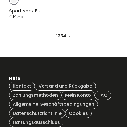
Produkt
weist
Sport sock EU
mehrere
€
14,95
Varianten
auf.
Die
1
2
3
4
→
Optionen
können
auf
der
Produktseite
gewählt
Hilfe
werden
Kontakt
Versand und Rückgabe
Zahlungsmethoden
Mein Konto
FAQ
Allgemeine Geschäftsbedingungen
Datenschutzrichtlinie
Cookies
Haftungsausschluss