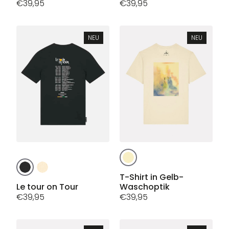
€
39,95
mehrere
€
39,95
Varianten
Varianten
auf.
auf.
Die
Die
Optionen
NEU
NEU
Optionen
können
können
auf
auf
der
der
Produktseite
Produktseite
gewählt
gewählt
werden
werden
Dieses
Dieses
Produkt
Produkt
weist
T-Shirt in Gelb-
weist
Le tour on Tour
Waschoptik
mehrere
mehrere
€
39,95
€
39,95
Varianten
Varianten
auf.
auf.
Die