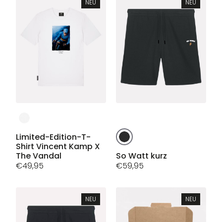
Die
Optionen
NEU
NEU
Optionen
können
können
auf
auf
der
der
Produktseite
Produktseite
gewählt
gewählt
werden
werden
Dieses
Produkt
Dieses
weist
Limited-Edition-T-
Produkt
Shirt Vincent Kamp X
mehrere
weist
The Vandal
So Watt kurz
Varianten
€
49,95
mehrere
€
59,95
auf.
Varianten
Die
auf.
Optionen
Die
NEU
NEU
können
Optionen
auf
können