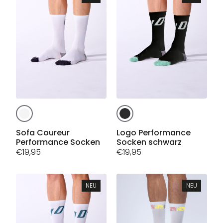
können
können
auf
auf
der
der
Produktseite
Produktseite
gewählt
gewählt
werden
werden
Dieses
Dieses
Produkt
Produkt
weist
weist
Sofa Coureur
Logo Performance
Performance Socken
Socken schwarz
mehrere
mehrere
€
19,95
€
19,95
Varianten
Varianten
auf.
auf.
Die
Die
Optionen
Optionen
NEU
NEU
können
können
auf
auf
der
der