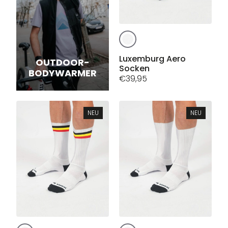
Dieses
Produkt
weist
Luxemburg Aero
OUTDOOR-
Socken
mehrere
BODYWARMER
€
39,95
Varianten
auf.
Die
Optionen
NEU
NEU
können
auf
der
Produktseite
gewählt
werden