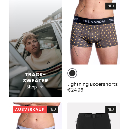
Die
Die
Optionen
NEU
Optionen
können
können
auf
auf
der
der
Produktseite
Produktseite
gewählt
gewählt
werden
werden
Dieses
TRACK-
Produkt
SWEATER
weist
Lightning Boxershorts
Shop
mehrere
€
24,95
Varianten
auf.
Die
AUSVERKAUF
NEU
NEU
Optionen
können
auf