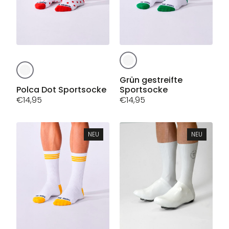
gewählt
werden
werden
Dieses
Dieses
Produkt
Produkt
weist
Grün gestreifte
weist
Polca Dot Sportsocke
Sportsocke
mehrere
mehrere
€
14,95
€
14,95
Varianten
Varianten
auf.
auf.
Die
Die
Optionen
NEU
NEU
Optionen
können
können
auf
auf
der
der
Produktseite
Produktseite
gewählt
gewählt
werden
werden