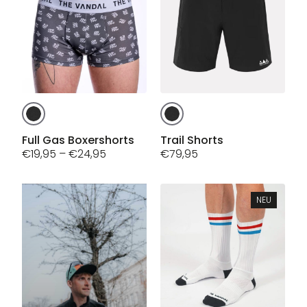
der
Produktseite
gewählt
werden
Dieses
Dieses
Produkt
Produkt
weist
weist
Full Gas Boxershorts
Trail Shorts
Preisspanne:
mehrere
€
19,95
–
€
24,95
mehrere
€
79,95
€19,95
Varianten
Varianten
bis
auf.
auf.
€24,95
Die
Die
NEU
Optionen
Optionen
können
können
auf
auf
der
der
Produktseite
Produktseite
gewählt
gewählt
werden
werden