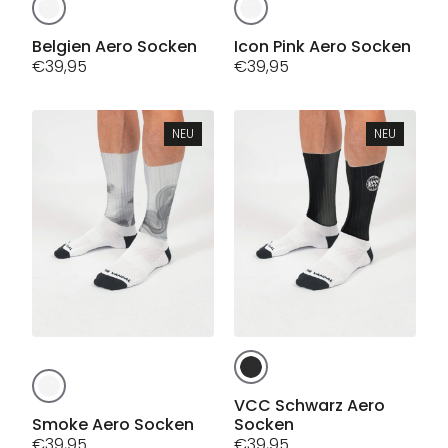
Dieses
Dieses
Produkt
Produkt
weist
weist
Belgien Aero Socken
Icon Pink Aero Socken
mehrere
€
39,95
mehrere
€
39,95
Varianten
Varianten
auf.
auf.
Die
Die
NEU
NEU
Optionen
Optionen
können
können
auf
auf
der
der
Produktseite
Produktseite
gewählt
gewählt
werden
werden
Dieses
Dieses
Produkt
Produkt
weist
VCC Schwarz Aero
weist
Smoke Aero Socken
Socken
mehrere
mehrere
€
39,95
€
39,95
Varianten