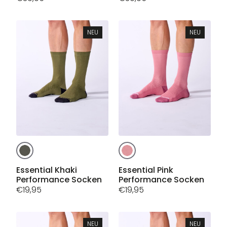
Varianten
auf.
auf.
Die
Die
Optionen
NEU
NEU
Optionen
können
können
auf
auf
der
der
Produktseite
Produktseite
gewählt
gewählt
werden
werden
Dieses
Dieses
Produkt
Produkt
weist
weist
Essential Khaki
Essential Pink
Performance Socken
Performance Socken
mehrere
mehrere
€
19,95
€
19,95
Varianten
Varianten
auf.
auf.
Die
Die
Optionen
Optionen
NEU
NEU