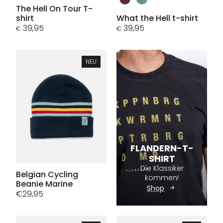
Produkt
weist
The Hell On Tour T-
weist
shirt
What the Hell t-shirt
mehrere
39,95
mehrere
39,95
Varianten
€
€
Varianten
auf.
auf.
Die
Die
Optionen
NEU
Optionen
können
können
auf
auf
der
der
Produktseite
Produktseite
gewählt
gewählt
werden
werden
FLANDERN-T-
SHIRT
Die Klassiker
Belgian Cycling
kommen!
Beanie Marine
Shop
€
29,95