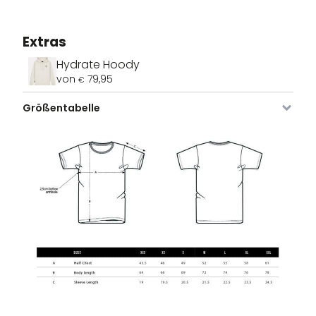
Extras
Hydrate Hoody
von
79,95
€
Größentabelle
Bild
Artikel
Farbe
Größe
Lager
Preise
Nr.
VDLTM-
Rohe
XS
Nicht
39,95
€
684-RW-
vorrätig
XS