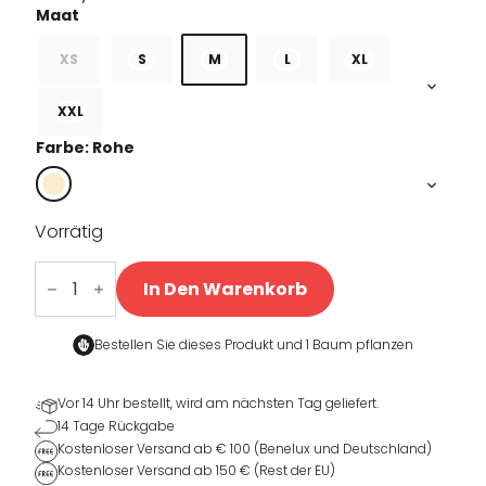
XS
S
M
L
XL
XXL
Farbe: Rohe
Vorrätig
Hydrate
T-
In Den Warenkorb
shirt
Menge
Bestellen Sie dieses Produkt und
1 Baum pflanzen
Vor 14 Uhr bestellt, wird am nächsten Tag geliefert.
14 Tage Rückgabe
Kostenloser Versand ab € 100 (Benelux und Deutschland)
Kostenloser Versand ab 150 € (Rest der EU)