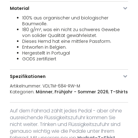
VDLTM-
Rohe
S
11 Lager
39,95
€
Material
684-RW-
S
100% aus organischer und biologischer
Baumwolle.
VDLTM-
Rohe
M
28
39,95
180 g/m², was ein nicht zu schweres Gewebe
€
684-RW-
Bestand
von solider Qualität gewährleistet.
M
Dieses Hemd hat eine mittlere Passform.
Entworfen in Belgien.
VDLTM-
Rohe
L
39 Aktien
39,95
€
Hergestellt in Portugal
684-RW-L
GODS zertifiziert
VDLTM-
Rohe
XL
16 Vorrat
39,95
€
684-RW-
Spezifikationen
XL
Artikelnummer:
VDLTM-684-RW-M
VDLTM-
Rohe
XXL
1 Aktie
39,95
€
Kategorien:
Männer
,
Frühjahr - Sommer 2026
,
T-Shirts
684-RW-
XXL
Auf dem Fahrrad zählt jedes Pedal - aber ohne
ausreichende Flüssigkeitszufuhr kommen Sie
nicht weiter. Trinken und Flüssigkeitszufuhr sind
genauso wichtig wie die Pedale unter Ihrem
Fahrrad. Mit unserem neuen
Hydrat-T-Shirt