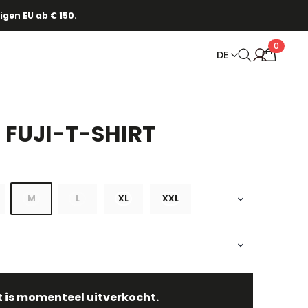
gen EU ab € 150.
0
DE
FUJI-T-SHIRT
M
L
XL
XXL
t is momenteel uitverkocht.