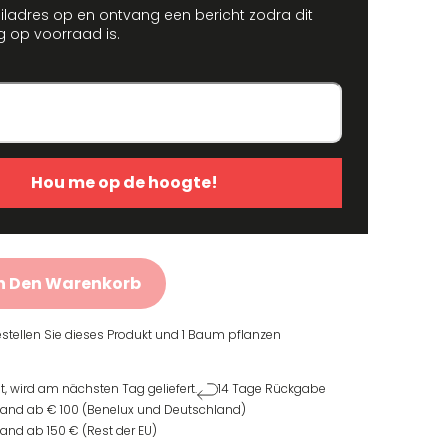
iladres op en ontvang een bericht zodra dit
g op voorraad is.
Hou me op de hoogte!
n Den Warenkorb
stellen Sie dieses Produkt und
1 Baum pflanzen
lt, wird am nächsten Tag geliefert.
14 Tage Rückgabe
sand ab € 100 (Benelux und Deutschland)
and ab 150 € (Rest der EU)