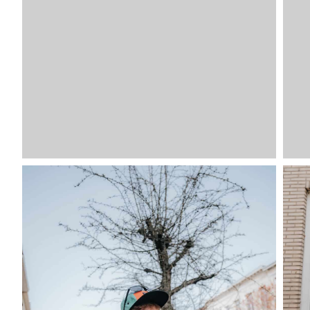
VDLTM
VDLTM
VDLTM
XXL
VDLTM
XS