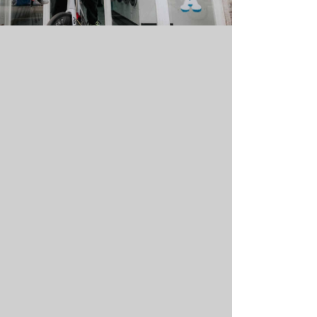
-688-RW-S
Rohe
S
7 Aktien
39,95
€
Moun
M-688-RW-M
Rohe
M
8 Aktien
39,95
€
Moun
-688-RW-L
Rohe
L
12 Lager
39,95
€
Moun
-688-RW-XL
Rohe
XL
14 Lager
39,95
€
Moun