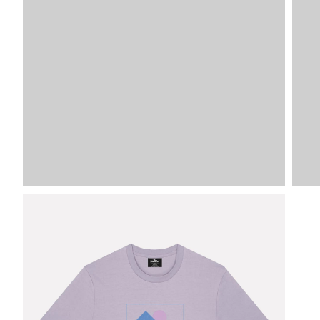
VDLTM
XXL