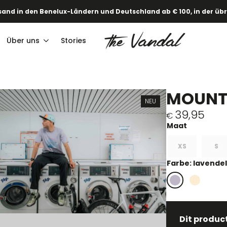
and in den Benelux-Ländern und Deutschland ab € 100, in der übri
Über uns
Stories
MOUNT 
NEU
39,95
€
XS
S
Farbe: lavendel
Dit produc