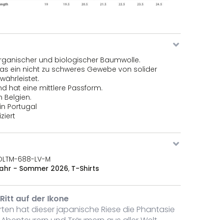
rganischer und biologischer Baumwolle.
was ein nicht zu schweres Gewebe von solider
fen
währleistet.
d hat eine mittlere Passform.
n Belgien.
 in Portugal
ziert
DLTM-688-LV-M
jahr - Sommer 2026
,
T-Shirts
 Ritt auf der Ikone
ten hat dieser japanische Riese die Phantasie