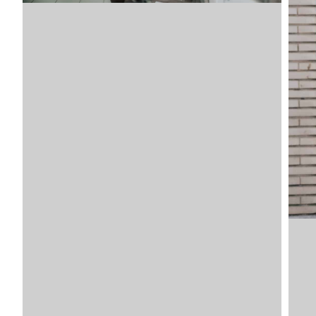
Bild
Artike
VDLTM
VDLTM
VDLTM