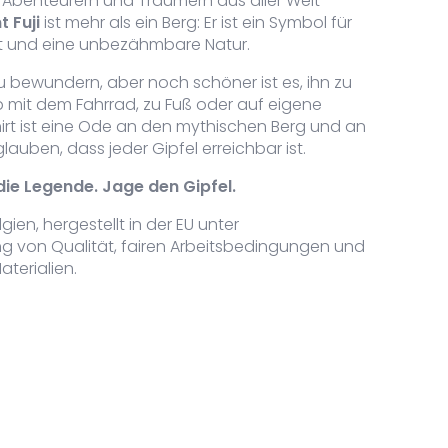
 Abenteurern und Träumern aus aller Welt
 Fuji
ist mehr als ein Berg: Er ist ein Symbol für
it und eine unbezähmbare Natur.
u bewundern, aber noch schöner ist es, ihn zu
 mit dem Fahrrad, zu Fuß oder auf eigene
hirt ist eine Ode an den mythischen Berg und an
glauben, dass jeder Gipfel erreichbar ist.
die Legende. Jage den Gipfel.
t Fuji T-shirt Menge
gien, hergestellt in der EU unter
ng von Qualität, fairen Arbeitsbedingungen und
terialien.
t Fuji T-shirt Menge