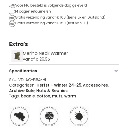
Voor 14u besteld is volgende dag geleverd
14 dagen retourneren
Gratis verzending vanaf € 100 (Benelux en Duitsland)
Gratis verzending vanaf € 150 (rest van EU)
Extra's
Afbeelding
SKU
Kleur
Maat
Voorraad
Pri
Merino Neck Warmer
VDLAC-
Heather
5 voorraad
3
vanaf
29,95
€
€
Oor
564-
Grey
1
€
prij
HG
Specificaties
was
€34
SKU:
VDLAC-564-HI
Categorieën:
Herfst - Winter 24-25
,
Accessoires
,
VDLAC-
Hibiscus
Uitverkocht
3
Archive Sale
,
Hats & Beanies
€
Oor
564-HI
1
Tags:
beanie
,
cotton
,
muts
,
warm
€
prij
was
€34
VDLAC-
Vintage
10 voorraad
3
€
Oor
564-
White
1
€