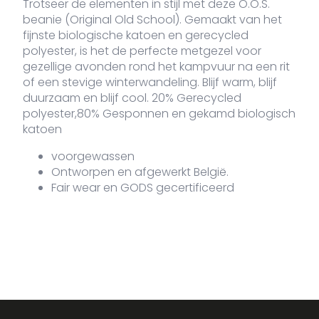
Trotseer de elementen in stijl met deze O.O.S.
prij
VW
beanie (Original Old School). Gemaakt van het
was
€34
fijnste biologische katoen en gerecycled
polyester, is het de perfecte metgezel voor
gezellige avonden rond het kampvuur na een rit
of een stevige winterwandeling. Blijf warm, blijf
duurzaam en blijf cool. 20% Gerecycled
polyester,80% Gesponnen en gekamd biologisch
katoen
voorgewassen
Ontworpen en afgewerkt België.
Fair wear en GODS gecertificeerd