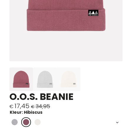
O.O.S. BEANIE
17,45
34,95
€
€
Oorspronkelijke
Huidige
Kleur: Hibiscus
prijs
prijs
was:
is: