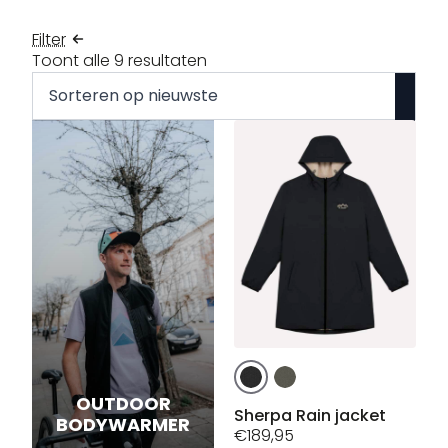
Filter
Gesorteerd
Toont alle 9 resultaten
op
nieuwste
Dit
product
OUTDOOR
heeft
Sherpa Rain jacket
BODYWARMER
meerdere
€
189,95