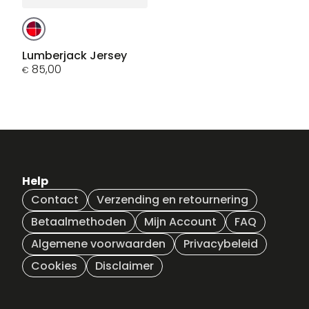
Dit
product
heeft
Lumberjack Jersey
meerdere
85,00
€
variaties.
Deze
optie
kan
gekozen
worden
op
Help
de
Contact
Verzending en retournering
productpagina
Betaalmethoden
Mijn Account
FAQ
Algemene voorwaarden
Privacybeleid
Cookies
Disclaimer