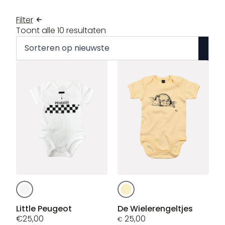
Filter
Gesorteerd
Toont alle 10 resultaten
op
nieuwste
Dit
Dit
product
product
heeft
heeft
Little Peugeot
De Wielerengeltjes
meerdere
€
25,00
meerdere
25,00
€