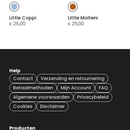
Dit
Dit
product
product
heeft
heeft
Little Coppi
Little Molteni
meerdere
25,00
meerdere
25,00
€
€
variaties.
variaties.
Deze
Deze
optie
optie
kan
kan
gekozen
gekozen
worden
worden
op
op
Help
de
de
Contact
Verzending en retournering
productpagina
productpagina
Betaalmethoden
Mijn Account
FAQ
Algemene voorwaarden
Privacybeleid
Cookies
Disclaimer
Producten