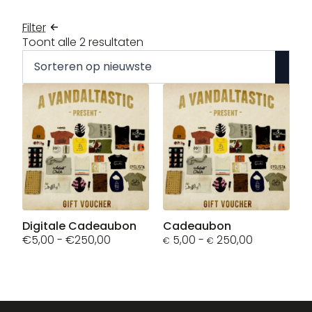
Filter
Gesorteerd
Toont alle 2 resultaten
op
nieuwste
Dit
Digitale Cadeaubon
Dit
Cadeaubon
Prijsklasse:
Prijsklasse:
€
5,00
-
€
250,00
5,00
-
250,00
product
product
€
€
€5,00
€5,00
heeft
heeft
tot
tot
meerdere
meerdere
€250,00
€250,00
variaties.
variaties.
Deze
Deze