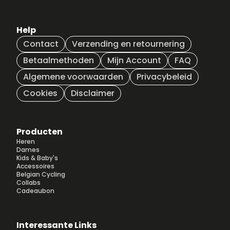
optie
optie
kan
kan
gekozen
gekozen
Help
worden
worden
Contact
Verzending en retournering
op
op
Betaalmethoden
Mijn Account
FAQ
de
de
productpagina
productpagina
Algemene voorwaarden
Privacybeleid
Cookies
Disclaimer
Producten
Heren
Dames
Kids & Baby's
Accessoires
Belgian Cycling
Collabs
Cadeaubon
Interessante Links