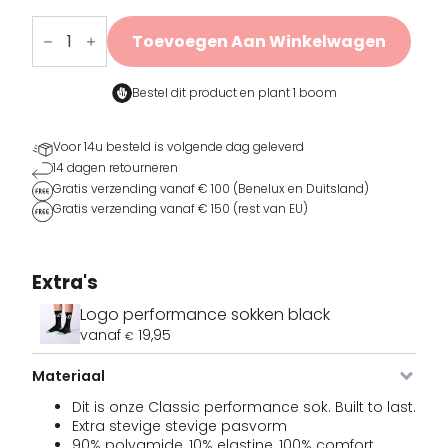
Logo
performance
Toevoegen Aan Winkelwagen
sokken
white
aantal
Bestel dit product en
plant 1 boom
Voor 14u besteld is volgende dag geleverd
14 dagen retourneren
Gratis verzending vanaf € 100 (Benelux en Duitsland)
Gratis verzending vanaf € 150 (rest van EU)
Extra's
Logo performance sokken black
vanaf
19,95
€
Materiaal
Dit is onze Classic performance sok. Built to last.
Extra stevige stevige pasvorm
90% polyamide, 10% elastine, 100% comfort