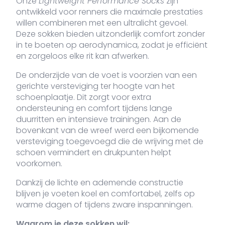
Onze
Lightweight Performance Socks
zijn
ontwikkeld voor renners die maximale prestaties
willen combineren met een ultralicht gevoel.
Deze sokken bieden uitzonderlijk comfort zonder
in te boeten op aerodynamica, zodat je efficiënt
en zorgeloos elke rit kan afwerken.
De onderzijde van de voet is voorzien van een
gerichte versteviging ter hoogte van het
schoenplaatje. Dit zorgt voor extra
ondersteuning en comfort tijdens lange
duurritten en intensieve trainingen. Aan de
bovenkant van de wreef werd een bijkomende
versteviging toegevoegd die de wrijving met de
schoen vermindert en drukpunten helpt
voorkomen.
Dankzij de lichte en ademende constructie
blijven je voeten koel en comfortabel, zelfs op
warme dagen of tijdens zware inspanningen.
Waarom je deze sokken wil: