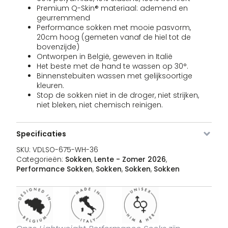
Premium Q-Skin® materiaal: ademend en
geurremmend
Performance sokken met mooie pasvorm,
20cm hoog (gemeten vanaf de hiel tot de
bovenzijde)
Ontworpen in België, geweven in Italië
Het beste met de hand te wassen op 30°.
Binnenstebuiten wassen met gelijksoortige
kleuren.
Stop de sokken niet in de droger, niet strijken,
niet bleken, niet chemisch reinigen.
Afbeelding
SKU
Kleur
Maat
Voorraad
Pri
Specificaties
SKU:
VDLSO-675-WH-36
VDLSO-
white
36 - 42
Uitverkocht
1
€
675-
Categorieën:
Sokken
,
Lente - Zomer 2026
,
WH-36
Performance Sokken
,
Sokken
,
Sokken
,
Sokken
VDLSO-
white
43 - 48
8 voorraad
1
€
675-
WH-43