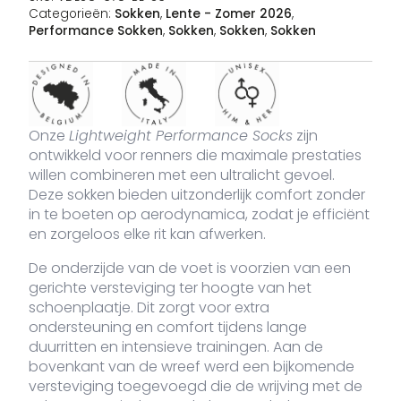
Categorieën:
Sokken
,
Lente - Zomer 2026
,
Performance Sokken
,
Sokken
,
Sokken
,
Sokken
Afbeelding
SKU
Kleur
Maat
Voorraad
Pri
VDLSO-
Black
36 - 42
20 voorraad
1
Onze
Lightweight Performance Socks
zijn
€
675-
ontwikkeld voor renners die maximale prestaties
BL-36
willen combineren met een ultralicht gevoel.
Deze sokken bieden uitzonderlijk comfort zonder
in te boeten op aerodynamica, zodat je efficiënt
en zorgeloos elke rit kan afwerken.
VDLSO-
Black
43 - 48
40 voorraad
1
€
675-
BL-43
De onderzijde van de voet is voorzien van een
gerichte versteviging ter hoogte van het
schoenplaatje. Dit zorgt voor extra
ondersteuning en comfort tijdens lange
duurritten en intensieve trainingen. Aan de
bovenkant van de wreef werd een bijkomende
versteviging toegevoegd die de wrijving met de