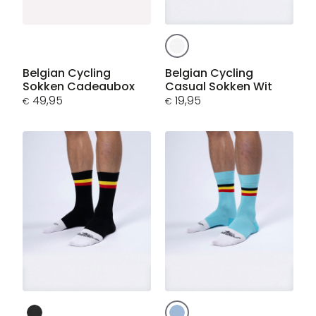
Dit
product
heeft
Dit
Belgian Cycling
Belgian Cycling
Sokken Cadeaubox
Casual Sokken Wit
meerdere
product
49,95
19,95
variaties.
€
€
heeft
Deze
meerdere
optie
variaties.
kan
Deze
gekozen
optie
worden
kan
op
gekozen
de
worden
productpagina
op
de
productpagina
Dit
Dit