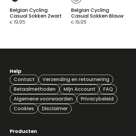
product
product
heeft
heeft
Belgian Cycling
Belgian Cycling
Casual Sokken Zwart
Casual Sokken Blauw
meerdere
meerdere
19,95
19,95
variaties.
variaties.
€
€
Deze
Deze
optie
optie
kan
kan
gekozen
gekozen
worden
worden
op
op
de
de
Help
productpagina
productpagina
Contact
Verzending en retournering
Betaalmethoden
Mijn Account
FAQ
Algemene voorwaarden
Privacybeleid
Cookies
Disclaimer
Producten