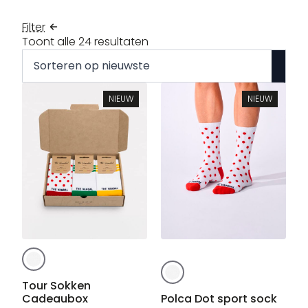
Filter
Gesorteerd
Toont alle 24 resultaten
op
nieuwste
NIEUW
NIEUW
Dit
Dit
product
product
heeft
Tour Sokken
heeft
Cadeaubox
Polca Dot sport sock
meerdere