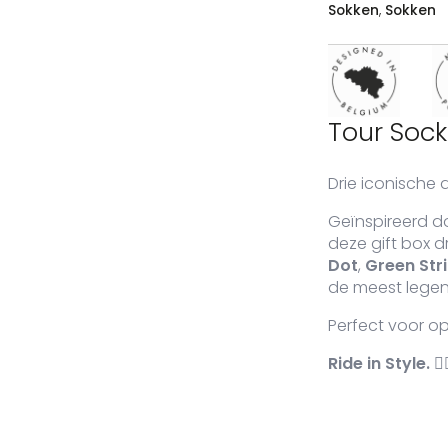
Sokken
,
Sokken
Tour Sock
Drie iconische d
Geïnspireerd d
deze gift box d
Dot
,
Green Str
de meest legend
Perfect voor op
Ride in Style.
🚴‍