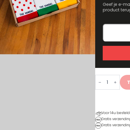
Geef je e-ma
product teru
E-mailadres
Tour
Sokken
Cadeaubox
aantal
Voor 14u besteld
Gratis verzendin
Gratis verzendin