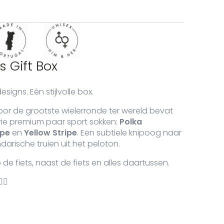
s Gift Box
esigns. Eén stijlvolle box.
oor de grootste wielerronde ter wereld bevat
rie premium paar sport sokken:
Polka
ipe
en
Yellow Stripe
. Een subtiele knipoog naar
arische truien uit het peloton.
 de fiets, naast de fiets en alles daartussen.
♂️✨