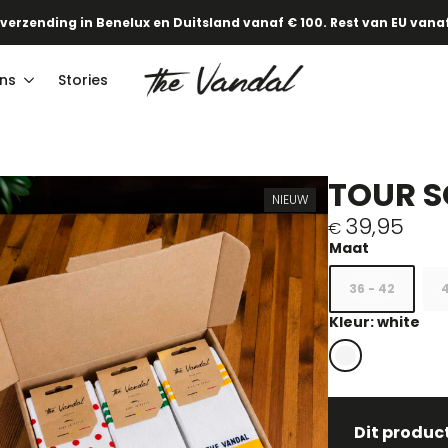
·
Onze nieuwe Lente/Zomercollectie staat online!
Ontdek het hier
ns
Stories
TOUR 
NIEUW
39,95
€
36 - 42
4
Kleur: white
Dit produc