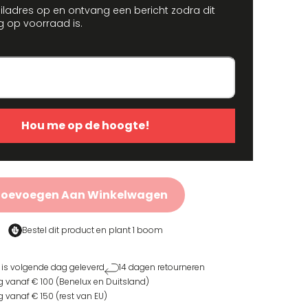
iladres op en ontvang een bericht zodra dit
g op voorraad is.
Hou me op de hoogte!
Toevoegen Aan Winkelwagen
Bestel dit product en
plant 1 boom
 is volgende dag geleverd
14 dagen retourneren
g vanaf € 100 (Benelux en Duitsland)
g vanaf € 150 (rest van EU)