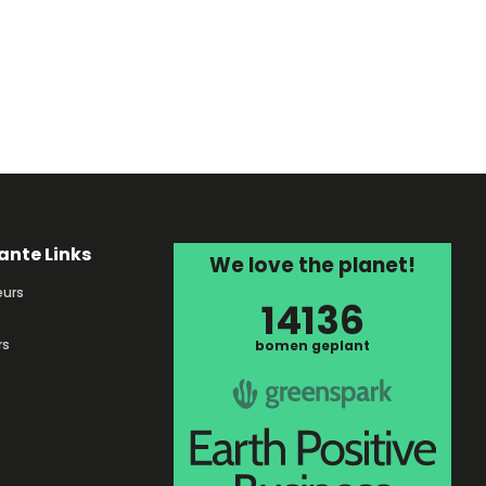
ante Links
We love the planet!
urs
14136
rs
bomen geplant