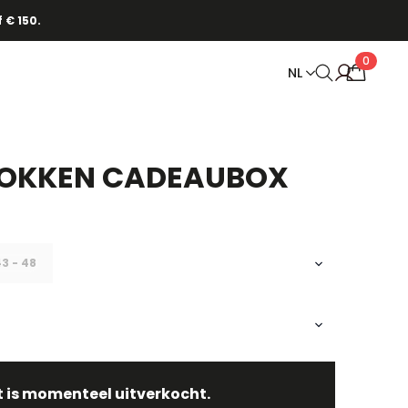
.
0
NL
SOKKEN CADEAUBOX
3 - 48
t is momenteel uitverkocht.