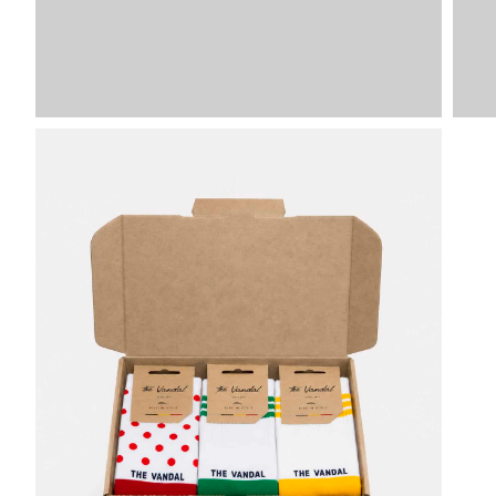
Afbeelding
SKU
VDLS
VDLS