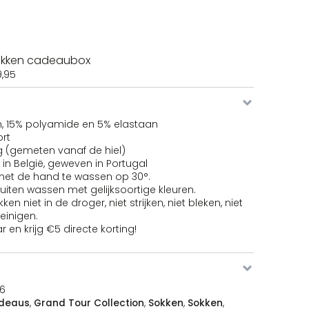
okken cadeaubox
9,95
, 15% polyamide en 5% elastaan
rt
(gemeten vanaf de hiel)
in België, geweven in Portugal
met de hand te wassen op 30°.
uiten wassen met gelijksoortige kleuren.
en niet in de droger, niet strijken, niet bleken, niet
einigen.
 en krijg €5 directe korting!
6
deaus
,
Grand Tour Collection
,
Sokken
,
Sokken
,