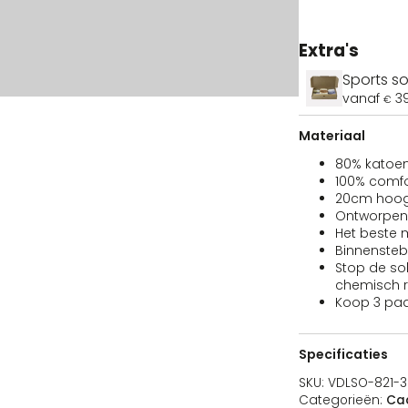
Extra's
Sports s
vanaf
3
€
Materiaal
Kleur
Maat
Voorraad
Prijs
Koop
80% katoen
100% comfo
20cm hoog 
O-821-36
white
36 - 42
Uitverkocht
39,95
€
Ontworpen 
Het beste 
Binnensteb
Stop de sokk
chemisch r
O-821-43
white
43 - 48
Uitverkocht
39,95
Koop 3 paar
€
Specificaties
SKU:
VDLSO-821-3
Categorieën:
Ca