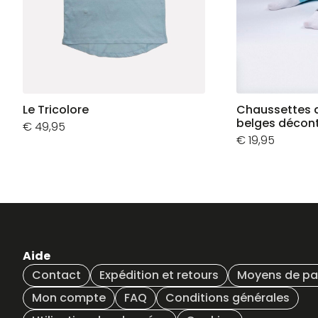
Le Tricolore
Chaussettes 
belges décon
€
49,95
€
19,95
Aide
Contact
Expédition et retours
Moyens de p
Mon compte
FAQ
Conditions générales