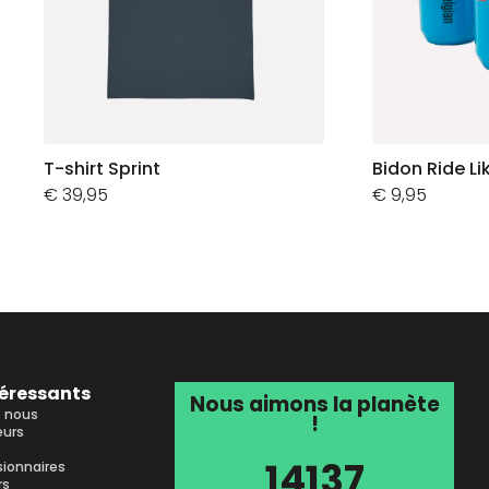
T-shirt Sprint
Bidon Ride Li
€
39,95
€
9,95
téressants
Nous aimons la planète
e nous
!
urs
14137
sionnaires
rs