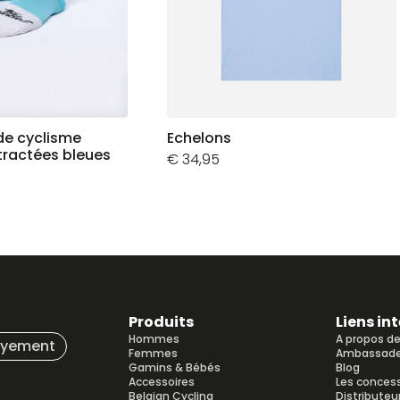
de cyclisme
Echelons
tractées bleues
€
34,95
Produits
Liens in
Hommes
A propos d
ayement
Femmes
Ambassade
Gamins & Bébés
Blog
Accessoires
Les conces
Belgian Cycling
Distributeu