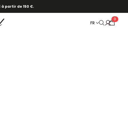
 à partir de 150 €.
0
FR