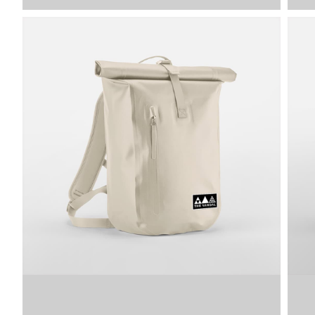
Image
SKU
VDLAC
VDLAC
VDLAC
WH