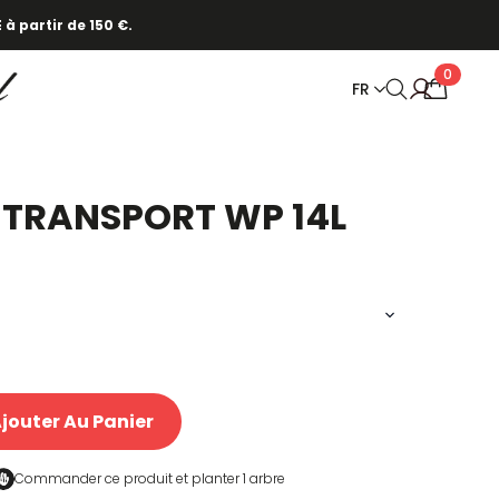
 à partir de 150 €.
0
FR
 TRANSPORT WP 14L
jouter Au Panier
Commander ce produit et
planter 1 arbre