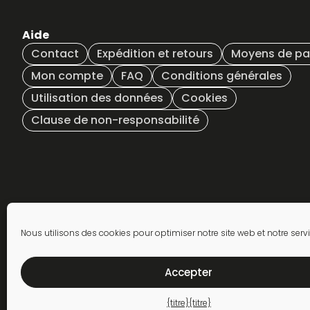
Aide
Contact
Expédition et retours
Moyens de p
Mon compte
FAQ
Conditions générales
Utilisation des données
Cookies
Clause de non-responsabilité
S'abonner à la lettre
Nous utilisons des cookies pour optimiser notre site web et notre servi
d'information
Accepter
{titre}
{titre}