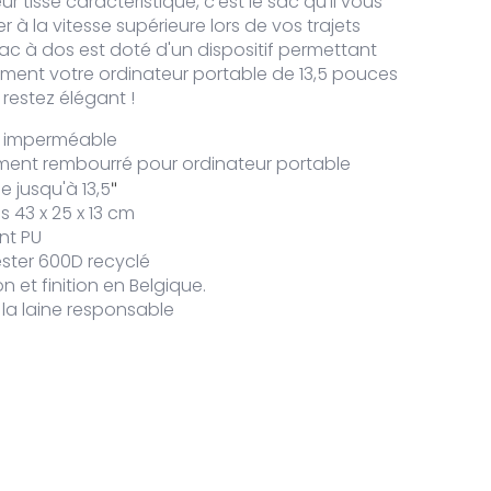
r tissé caractéristique, c'est le sac qu'il vous
 à la vitesse supérieure lors de vos trajets
sac à dos est doté d'un dispositif permettant
lement votre ordinateur portable de 13,5 pouces
 restez élégant !
de Commuter Bag WP 14L
s imperméable
ent rembourré pour ordinateur portable
 jusqu'à 13,5
"
 43 x 25 x 13 cm
de Commuter Bag WP 14L
nt PU
ester 600D recyclé
 et finition en Belgique.
la laine responsable
de Commuter Bag WP 14L