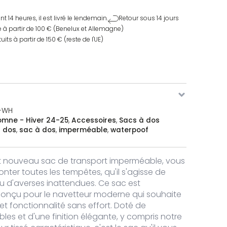
4 heures, il est livré le lendemain.
Retour sous 14 jours
e à partir de 100 € (Benelux et Allemagne)
uits à partir de 150 € (reste de l'UE)
-WH
omne - Hiver 24-25
,
Accessoires
,
Sacs à dos
 dos
,
sac à dos
,
imperméable
,
waterpoof
t nouveau sac de transport imperméable, vous
onter toutes les tempêtes, qu'il s'agisse de
ou d'averses inattendues. Ce sac est
onçu pour le navetteur moderne qui souhaite
et fonctionnalité sans effort. Doté de
les et d'une finition élégante, y compris notre