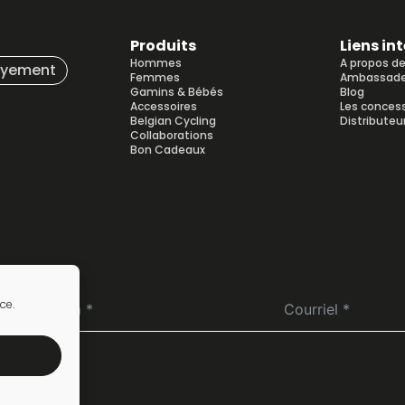
Produits
Liens in
Hommes
A propos d
ayement
Femmes
Ambassade
Gamins & Bébés
Blog
Accessoires
Les conces
Belgian Cycling
Distributeu
Collaborations
Bon Cadeaux
ce.