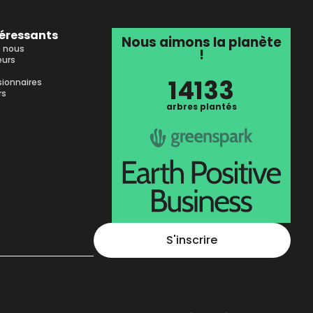
téressants
Nous aimons la planète
e nous
!
urs
14133
sionnaires
rs
arbres plantés
S'inscrire