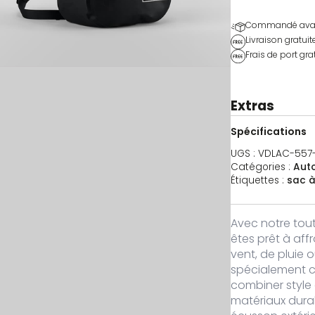
Commandé avant 1
Livraison gratuit
Frais de port grat
Extras
Spécifications
UGS :
VDLAC-557
Catégories :
Aut
Étiquettes :
sac à
Avec notre tou
êtes prêt à affr
vent, de pluie 
spécialement c
combiner style 
matériaux durab