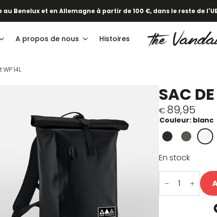
 au Benelux et en Allemagne à partir de 100 €, dans le reste de l'UE
A propos de nous
Histoires
t WP 14L
SAC DE
89,95
€
Couleur: blanc
En stock
quantité
de
A
Commuter
Bag
WP
14L