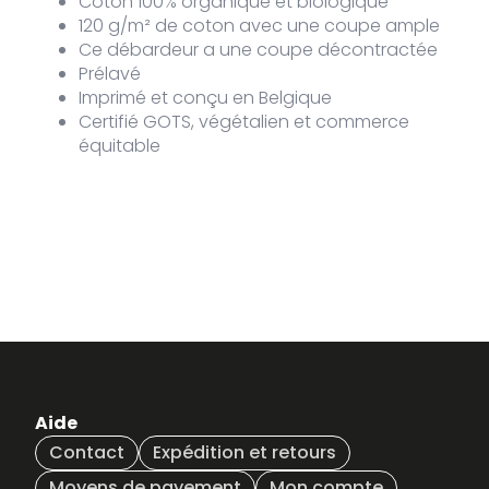
Coton 100% organique et biologique
120 g/m² de coton avec une coupe ample
Ce débardeur a une coupe décontractée
Prélavé
Imprimé et conçu en Belgique
Certifié GOTS, végétalien et commerce
équitable
Aide
Contact
Expédition et retours
Moyens de payement
Mon compte