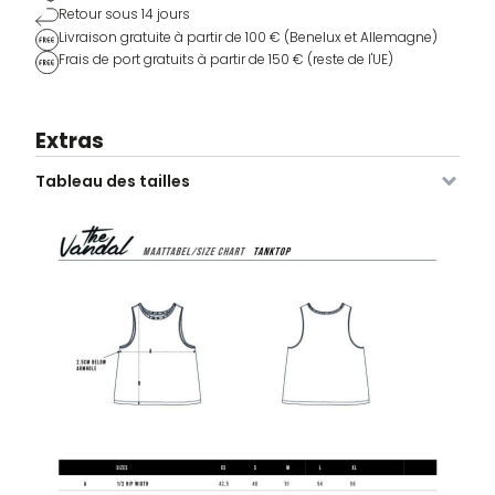
Retour sous 14 jours
Livraison gratuite à partir de 100 € (Benelux et Allemagne)
Frais de port gratuits à partir de 150 € (reste de l'UE)
Extras
Tableau des tailles
Image
SKU
Couleur
Taille
Stock
Prix
VDLTV-
XS
2 stocks
34,95
€
Le
Le
505-
10,45
€