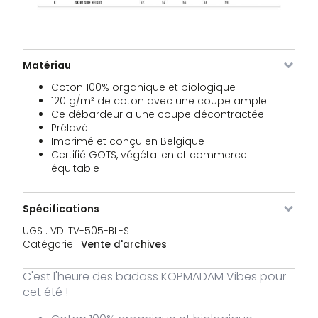
prix
pri
BL-XS
initial
act
était :
est 
VDLTV-
S
Rupture
34,95
€
€34,95.
€10
Le
Le
505-
de stock
10,45
€
prix
pri
BL-S
Matériau
initial
act
était :
est 
Coton 100% organique et biologique
VDLTV-
M
Rupture
34,95
€
€34,95.
€10
Le
Le
505-
de stock
10,45
120 g/m² de coton avec une coupe ample
€
prix
pri
BL-M
Ce débardeur a une coupe décontractée
initial
act
Prélavé
était :
est 
VDLTV-
L
2 stocks
34,95
Imprimé et conçu en Belgique
€
€34,95.
€10
Le
Le
505-
10,45
€
Certifié GOTS, végétalien et commerce
prix
pri
BL-L
équitable
initial
act
était :
est 
VDLTV-
XL
Rupture
34,95
€
€34,95.
€10
Le
Le
505-
de stock
10,45
€
Spécifications
prix
pri
BL-XL
initial
act
UGS :
VDLTV-505-BL-S
était :
est 
Catégorie :
Vente d'archives
€34,95.
€10
C'est l'heure des badass KOPMADAM Vibes pour
cet été !