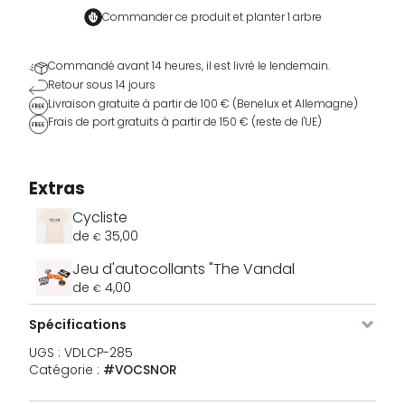
Cap
Commander ce produit et
planter 1 arbre
Commandé avant 14 heures, il est livré le lendemain.
Retour sous 14 jours
Livraison gratuite à partir de 100 € (Benelux et Allemagne)
Frais de port gratuits à partir de 150 € (reste de l'UE)
Extras
Cycliste
de
35,00
€
Jeu d'autocollants "The Vandal
de
4,00
€
Spécifications
UGS :
VDLCP-285
Catégorie :
#VOCSNOR
Image
SKU
Couleur
Taille
Stock
Prix