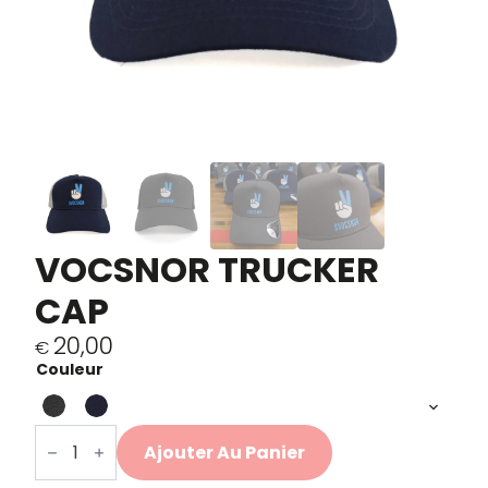
VOCSNOR TRUCKER
CAP
20,00
€
Couleur
quantité
de
Ajouter Au Panier
Vocsnor
Trucker