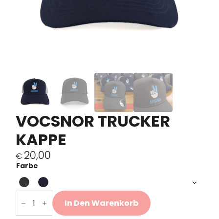
VOCSNOR TRUCKER
KAPPE
20,00
€
Farbe
Vocsnor
Trucker
In Den Warenkorb
Cap
Menge