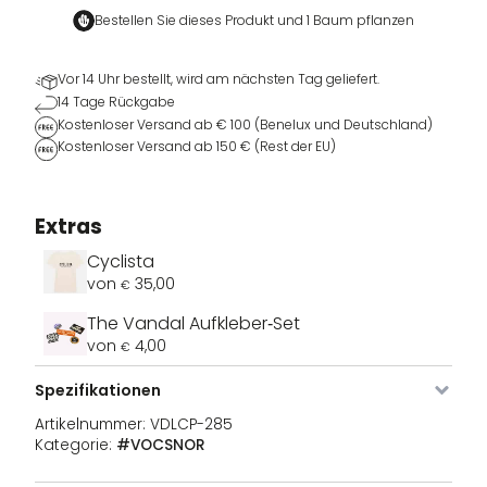
Bestellen Sie dieses Produkt und
1 Baum pflanzen
Vor 14 Uhr bestellt, wird am nächsten Tag geliefert.
14 Tage Rückgabe
Kostenloser Versand ab € 100 (Benelux und Deutschland)
Kostenloser Versand ab 150 € (Rest der EU)
Extras
Cyclista
von
35,00
€
The Vandal Aufkleber‑Set
von
4,00
€
Spezifikationen
Artikelnummer:
VDLCP-285
Kategorie:
#VOCSNOR
Bild
Artikel
Farbe
Größe
Lager
Preise
Nr.