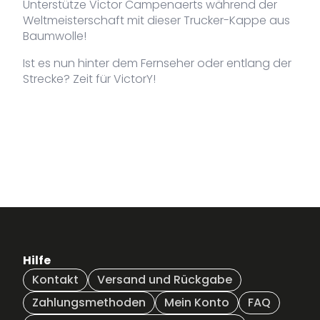
Unterstütze Victor Campenaerts während der
Weltmeisterschaft mit dieser Trucker-Kappe aus
VDLCP-
Dunkelgrau
Nicht
20,00
€
285-DG
vorrätig
Baumwolle!
Ist es nun hinter dem Fernseher oder entlang der
VDLCP-
Marine
Nicht
20,00
€
285-NA
vorrätig
Strecke? Zeit für VictorY!
Hilfe
Kontakt
Versand und Rückgabe
Zahlungsmethoden
Mein Konto
FAQ