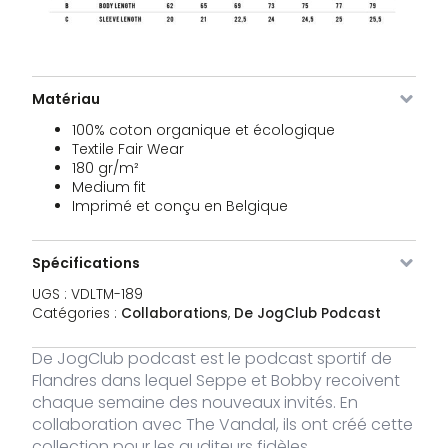
Image
SKU
Couleur
Taille
Stock
Prix
Matériau
100% coton organique et écologique
VDLTM-
XS
En stock
30,00
€
189-
Textile Fair Wear
ZW-XS
180 gr/m²
Medium fit
VDLTM-
S
En stock
30,00
Imprimé et conçu en Belgique
€
189-
ZW-S
Spécifications
VDLTM-
M
En stock
30,00
€
189-
UGS :
VDLTM-189
ZW-M
Catégories :
Collaborations
,
De JogClub Podcast
VDLTM-
L
En stock
30,00
€
De JogClub podcast est le podcast sportif de
189-
Flandres dans lequel Seppe et Bobby recoivent
ZW-L
chaque semaine des nouveaux invités. En
VDLTM-
XL
En stock
30,00
collaboration avec The Vandal, ils ont créé cette
€
189-
collection pour les auditeurs fidèles