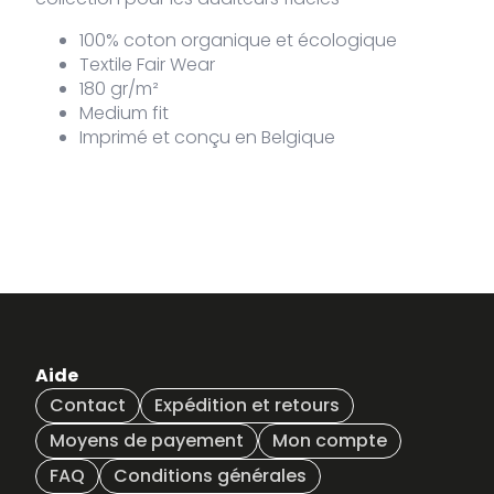
ZW-XL
100% coton organique et écologique
Textile Fair Wear
180 gr/m²
Medium fit
Imprimé et conçu en Belgique
Aide
Contact
Expédition et retours
Moyens de payement
Mon compte
FAQ
Conditions générales