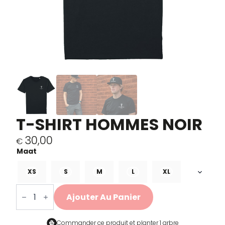
T-SHIRT HOMMES NOIR
30,00
€
XS
S
M
L
XL
quantité
de
Ajouter Au Panier
Heren
T-
shirt
Zwart
Commander ce produit et
planter 1 arbre