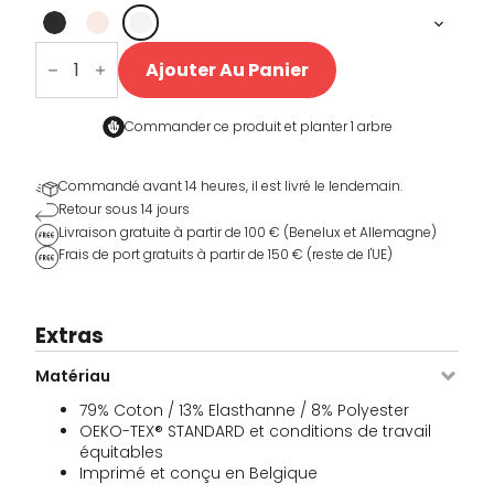
quantité
de
Ajouter Au Panier
Fixkes
Pols
Zweetband
Commander ce produit et
planter 1 arbre
Commandé avant 14 heures, il est livré le lendemain.
Retour sous 14 jours
Livraison gratuite à partir de 100 € (Benelux et Allemagne)
Frais de port gratuits à partir de 150 € (reste de l'UE)
Extras
Matériau
79% Coton / 13% Elasthanne / 8% Polyester
OEKO-TEX® STANDARD et conditions de travail
équitables
Imprimé et conçu en Belgique