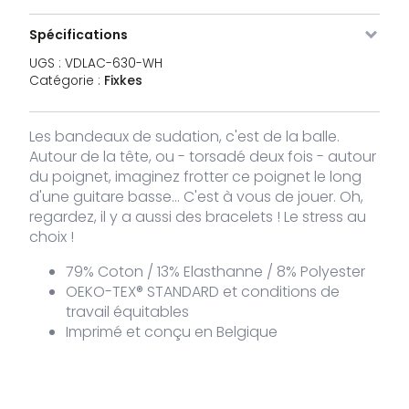
Spécifications
Image
SKU
Couleur
Taille
Stock
Prix
UGS :
VDLAC-630-WH
Catégorie :
Fixkes
VDLAC-
Rose
En stock
10,00
€
630-PI
Les bandeaux de sudation, c'est de la balle.
Autour de la tête, ou - torsadé deux fois - autour
VDLAC-
Noir
En stock
10,00
€
du poignet, imaginez frotter ce poignet le long
630-BL
d'une guitare basse... C'est à vous de jouer. Oh,
regardez, il y a aussi des bracelets ! Le stress au
VDLAC-
blanc
En stock
10,00
choix !
€
630-
WH
79% Coton / 13% Elasthanne / 8% Polyester
OEKO-TEX® STANDARD et conditions de
travail équitables
Imprimé et conçu en Belgique