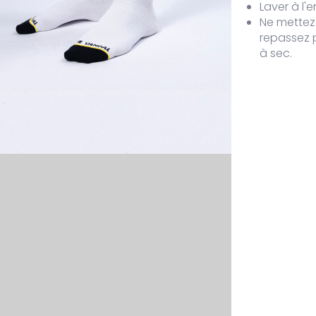
Laver à l'
Ne mettez 
repassez p
à sec.