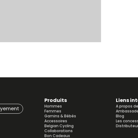
Produits
Liens in
Hommes
A propos d
ayement
Femmes
Ambassade
Gamins & Bébés
Blog
Accessoires
Les conces
Belgian Cycling
Distributeu
Collaborations
Bon Cadeaux