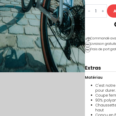
quantité
de
A
Lightning
2.0
Performance
Sokken
Commandé avant 1
Livraison gratuit
Frais de port grat
Extras
Matériau
C'est notr
pour durer.
Coupe ferm
90% polyami
Chaussette
haut
Conçu en Be