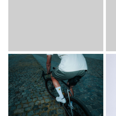
Image
SKU
VDLSO
VDLSO