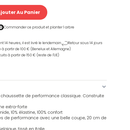
jouter Au Panier
Commander ce produit et
planter 1 arbre
4 heures, il est livré le lendemain.
Retour sous 14 jours
e à partir de 100 € (Benelux et Allemagne)
uits à partir de 150 € (reste de l'UE)
e chaussette de performance classique. Construite
e extra-forte
de, 10% élastine, 100% confort
s de performance avec une belle coupe, 20 cm de
lgique, tissé en Italie