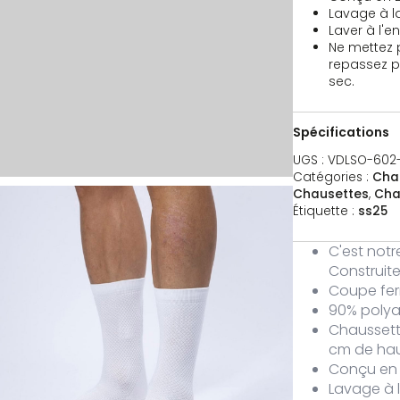
Lavage à l
Laver à l'e
Ne mettez 
repassez pa
sec.
Spécifications
UGS :
VDLSO-602
Catégories :
Cha
Chausettes
,
Cha
Étiquette :
ss25
Couleur
Taille
Stock
Prix
Acheter
C'est not
-602-36
blanc
36 - 42
147 stock
19,95
€
quantité d
Construite
Coupe fer
90% polyam
Chaussett
-602-43
blanc
43 - 48
177 stock
19,95
€
cm de ha
quantité d
Conçu en B
Lavage à l