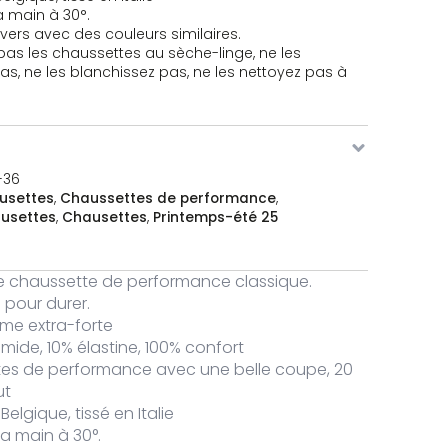
a main à 30°.
nvers avec des couleurs similaires.
pas les chaussettes au sèche-linge, ne les
s, ne les blanchissez pas, ne les nettoyez pas à
-36
usettes
,
Chaussettes de performance
,
usettes
,
Chausettes
,
Printemps-été 25
re chaussette de performance classique.
e Lightning 2.0 Performance Sokken
 pour durer.
me extra-forte
ide, 10% élastine, 100% confort
es de performance avec une belle coupe, 20
ut
e Lightning 2.0 Performance Sokken
elgique, tissé en Italie
a main à 30°.