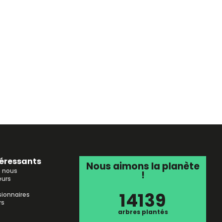
téressants
Nous aimons la planète
e nous
!
urs
14139
sionnaires
rs
arbres plantés