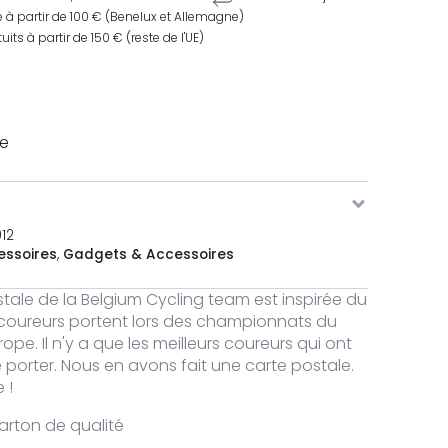
e à partir de 100 € (Benelux et Allemagne)
uits à partir de 150 € (reste de l'UE)
ge
0
12
essoires
,
Gadgets & Accessoires
tale de la Belgium Cycling team est inspirée du
s coureurs portent lors des championnats du
pe. Il n'y a que les meilleurs coureurs qui ont
e porter. Nous en avons fait une carte postale.
 !
carton de qualité