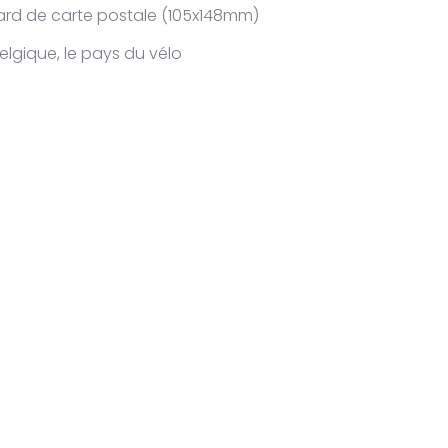
ard de carte postale (105x148mm)
elgique, le pays du vélo
 Belgium Cycling Team