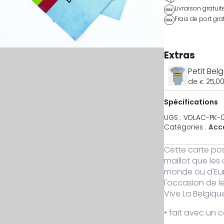
Livraison gratuit
Frais de port grat
Extras
Petit Bel
de
25,0
€
Spécifications
UGS :
VDLAC-PK-0
Catégories :
Acc
Cette carte pos
maillot que le
monde ou d'Euro
l'occasion de l
Vive La Belgique
• fait avec un 