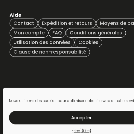
Aide
Contact
Expédition et retours
Moyens de p
Mon compte
FAQ
Conditions générales
Utilisation des données
Cookies
Clause de non-responsabilité
S'abonner à la lettre
Nous utilisons des cookies pour optimiser notre site web et notre servi
d'information
Accepter
{titre}
{titre}