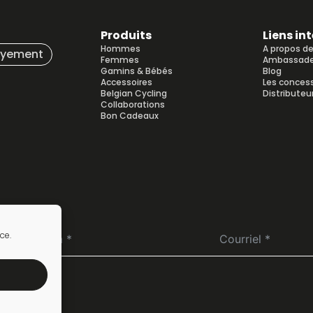
Produits
Liens in
Hommes
A propos d
ayement
Femmes
Ambassade
Gamins & Bébés
Blog
Accessoires
Les conces
Belgian Cycling
Distributeu
Collaborations
Bon Cadeaux
ce.