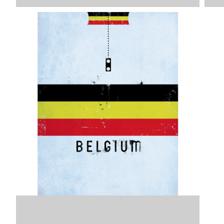
Image
SKU
VDLAC