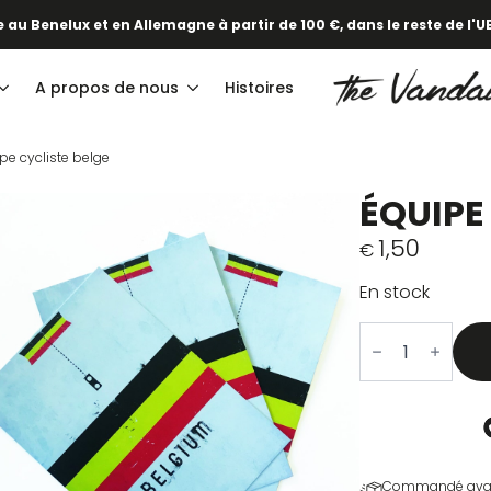
 au Benelux et en Allemagne à partir de 100 €, dans le reste de l'UE
A propos de nous
Histoires
pe cycliste belge
ÉQUIPE
1,50
€
En stock
quantité
de
Belgium
Cycling
Team
Commandé avant 1