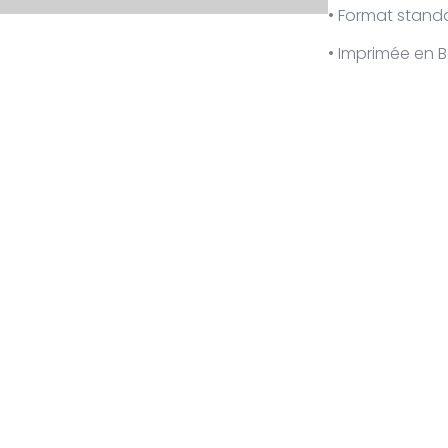
• Format stand
• Imprimée en B
Couleur
Taille
Stock
Prix
Acheter
-PK-012
201 stock
1,50
€
quantité de