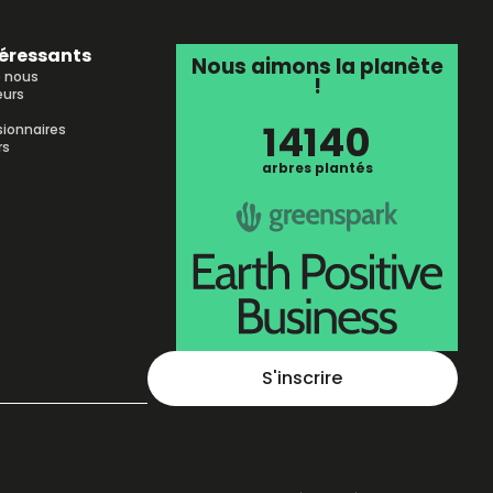
téressants
Nous aimons la planète
e nous
!
urs
14140
sionnaires
rs
arbres plantés
S'inscrire