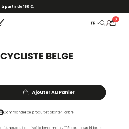
 à partir de 150 €.
0
FR
 CYCLISTE BELGE
Ajouter Au Panier
Commander ce produit et
planter 1 arbre
4 heures, il est livré le lendemain.
Retour sous 14 jours