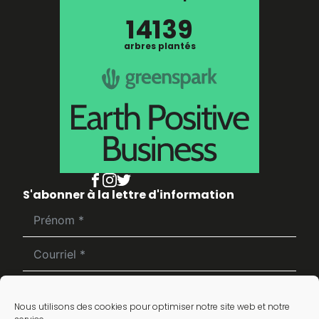
14139
arbres plantés
S'abonner à la lettre d'information
S'inscrire
Nous utilisons des cookies pour optimiser notre site web et notre