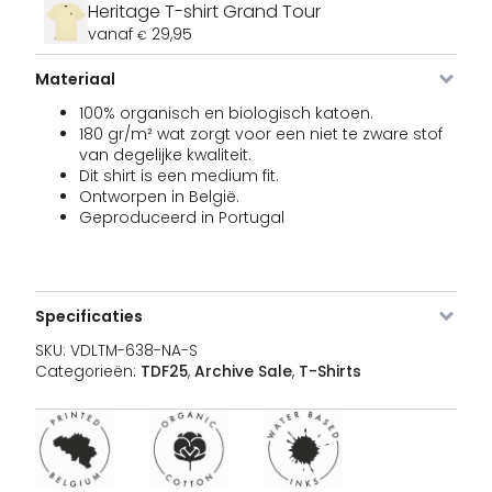
Afbeelding
SKU
Kleur
Maat
Voorraad
Pri
Heritage T-shirt Grand Tour
vanaf
29,95
€
VDLTM-
Navy
XS
2 voorraad
3
€
Oor
638-
1
€
Materiaal
prij
NA-XS
was
100% organisch en biologisch katoen.
€39
180 gr/m² wat zorgt voor een niet te zware stof
van degelijke kwaliteit.
VDLTM-
Navy
S
1 voorraad
3
Dit shirt is een medium fit.
€
Oor
638-
1
€
Ontworpen in België.
prij
NA-S
Geproduceerd in Portugal
was
€39
VDLTM-
Navy
M
Uitverkocht
3
€
Oor
638-
1
Specificaties
€
prij
NA-M
was
SKU:
VDLTM-638-NA-S
€39
Categorieën:
TDF25
,
Archive Sale
,
T-Shirts
VDLTM-
Navy
L
Uitverkocht
3
€
Oor
638-
1
€
prij
NA-L
was
€39