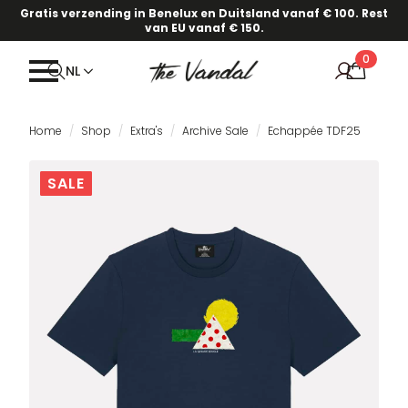
Gratis verzending in Benelux en Duitsland vanaf € 100. Rest
van EU vanaf € 150.
0
NL
Home
Shop
Extra's
Archive Sale
Echappée TDF25
SALE
SALE