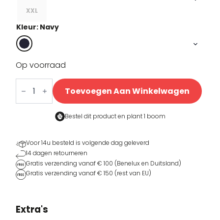
€39,95.
€19,95.
XXL
Kleur: Navy
Op voorraad
Echappée
TDF25
Toevoegen Aan Winkelwagen
aantal
Bestel dit product en
plant 1 boom
Voor 14u besteld is volgende dag geleverd
14 dagen retourneren
Gratis verzending vanaf € 100 (Benelux en Duitsland)
Gratis verzending vanaf € 150 (rest van EU)
Extra's