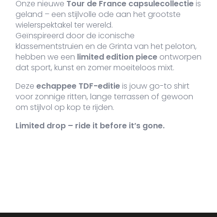
Onze nieuwe
Tour de France capsulecollectie
is
geland – een stijlvolle ode aan het grootste
VDLTM-
Navy
XL
Uitverkocht
3
wielerspektakel ter wereld.
€
Oor
638-
1
€
Geïnspireerd door de iconische
prij
NA-XL
was
klassementstruien en de Grinta van het peloton,
€39
hebben we een
limited edition piece
ontworpen
dat sport, kunst en zomer moeiteloos mixt.
VDLTM-
Navy
XXL
Uitverkocht
3
€
Oor
638-
1
Deze
echappee TDF-editie
is jouw go-to shirt
€
prij
NA-XXL
voor zonnige ritten, lange terrassen of gewoon
was
om stijlvol op kop te rijden.
€39
Limited drop – ride it before it’s gone.