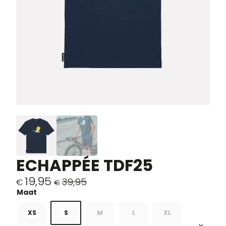
ECHAPPÉE TDF25
19,95
39,95
€
€
Oorspronkelijke
Huidige
prijs
prijs
was:
is:
XS
S
M
L
XL