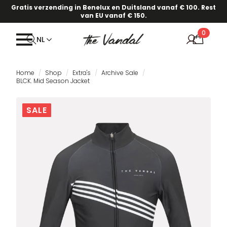
Gratis verzending in Benelux en Duitsland vanaf € 100. Rest
van EU vanaf € 150.
0
NL
Home
Shop
Extra's
Archive Sale
BLCK. Mid Season Jacket
SALE
SALE