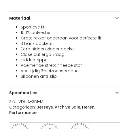
VDLJA-
M
Uitverkocht
13
€
Oor
351-M
6
€
Materiaal
prij
was
Sportieve fit
€130
100% polyester
Grote rekker onderaan voor perfecte fit
3 back pockets
VDLJA-
L
Uitverkocht
13
€
Oor
351-L
6
Extra hidden zipper pocket
€
prij
Close cut ergo kraag
was
Hidden zipper
€130
Ademende stretch fleece stof
Veelzijdig 3-seizoensproduct
Siliconen anti-slip
VDLJA-
XL
Uitverkocht
13
€
Oor
351-XL
6
€
prij
was
Specificaties
€130
SKU:
VDLJA-351-M
Categorieën:
Jerseys
,
Archive Sale
,
Heren
,
VDLJA-
XXL
Uitverkocht
13
€
Performance
Oor
351-
6
€
prij
2XL
was
€130