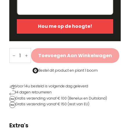
Hou me op de hoogte!
BLCK.
Mid
Toevoegen Aan Winkelwagen
Season
Jacket
aantal
Bestel dit product en
plant 1 boom
Voor 14u besteld is volgende dag geleverd
14 dagen retourneren
Gratis verzending vanaf € 100 (Benelux en Duitsland)
Gratis verzending vanaf € 150 (rest van EU)
Extra's