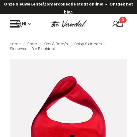
·
Onze nieuwe Lente/Zomercollectie staat online!
Ontdek het
hier.
0
NL
Home
Shop
Kids & Baby's
Baby Slabbers
Sidewheels For Breakfast