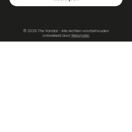
© 2026 The Vandal - Alle rechten voorbehouden
ontwikkeld door
Webmatic