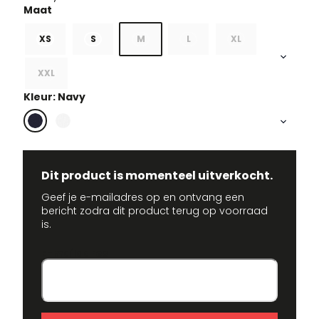
XS
S
M
L
XL
XXL
Kleur: Navy
Dit product is momenteel uitverkocht.
Geef je e-mailadres op en ontvang een
bericht zodra dit product terug op voorraad
is.
E-mailadres