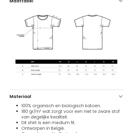
Maattabel
NA-L
VDLTM-
Navy
XL
Uitverkocht
3
€
660-
NA-XL
VDLTM-
Navy
XXL
Uitverkocht
3
€
660-
NA-XXL
VDLTM-
white
XS
Uitverkocht
3
€
Materiaal
660-
WH-XS
100% organisch en biologisch katoen.
180 gr/m² wat zorgt voor een niet te zware stof
van degelijke kwaliteit.
Dit shirt is een medium fit.
VDLTM-
white
S
10 voorraad
3
€
Ontworpen in België.
660-