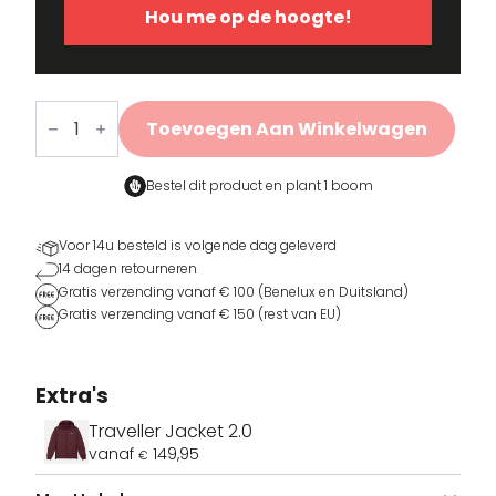
Hou me op de hoogte!
Afbeelding
SKU
Kleur
Maat
Voorraad
Pri
VDLTM-
Navy
XS
2 voorraad
3
€
Coureur
660-
T-
Toevoegen Aan Winkelwagen
NA-XS
shirt
aantal
Bestel dit product en
plant 1 boom
VDLTM-
Navy
S
1 voorraad
3
€
660-
Voor 14u besteld is volgende dag geleverd
NA-S
14 dagen retourneren
Gratis verzending vanaf € 100 (Benelux en Duitsland)
Gratis verzending vanaf € 150 (rest van EU)
VDLTM-
Navy
M
Uitverkocht
3
€
660-
NA-M
Extra's
Traveller Jacket 2.0
vanaf
149,95
€
VDLTM-
Navy
L
Uitverkocht
3
€
660-