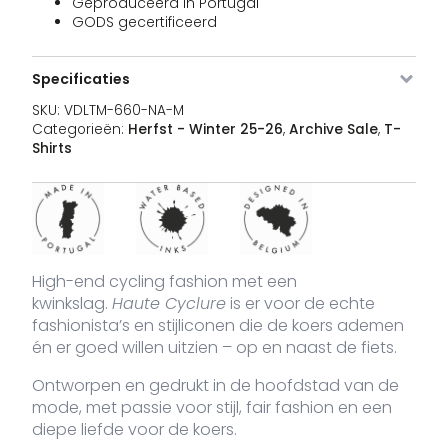
Geproduceerd in Portugal
WH-S
GODS gecertificeerd
Specificaties
VDLTM-
white
M
3 voorraad
3
€
660-
SKU:
VDLTM-660-NA-M
WH-M
Categorieën:
Herfst - Winter 25-26
,
Archive Sale
,
T-
Shirts
VDLTM-
white
L
Uitverkocht
3
€
660-
WH-L
High-end cycling fashion met een
kwinkslag.
Haute Cyclure
is er voor de echte
VDLTM-
white
XL
18 voorraad
3
€
fashionista’s en stijliconen die de koers ademen
660-
én er goed willen uitzien – op en naast de fiets.
WH-XL
Ontworpen en gedrukt in de hoofdstad van de
mode, met passie voor stijl, fair fashion en een
VDLTM-
white
XXL
5 voorraad
3
diepe liefde voor de koers.
€
660-