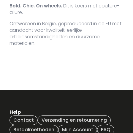
WH-XXL
Bold. Chic. On wheels.
Dit is koers met couture-
allure.
Ontworpen in België, geproduceerd in de EU met
aandacht voor kwaliteit, eerlijke
arbeidsomstandigheden en duurzame
materialen.
Help
Contact
Verzending en retournering
Betaalmethoden
Mijn Account
FAQ