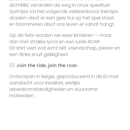
dichtklikt, verandert de weg in onze speeltuin.
Sprintjes tot het volgende verkeersbord, treintjes
draaien alsof er een gele trui op het spel staat
VDLTM-
Navy
XL
21 voorraad
3
€
en brommeren alsof ons leven er vanaf hangt.
687-
NA-XL
Op de fiets worden we weer kinderen — maar
dan met strakke lycra en een luide
ROAR
.
Dit shirt viert wat écht telt: vriendschap, plezier en
VDLTM-
Navy
XXL
3 voorraad
3
een flinke snuif gekkigheid.
€
687-
NA-XXL
🚴‍♂️
Join the ride, join the roar.
Ontworpen in België, geproduceerd in de EU met
aandacht voor kwaliteit, eerlijke
arbeidsomstandigheden en duurzame
materialen.