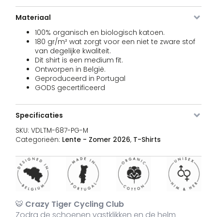
Materiaal
100% organisch en biologisch katoen.
VDLTM-
Pine
XXL
Uitverkocht
3
€
180 gr/m² wat zorgt voor een niet te zware stof
687-
Green
PG-XXL
van degelijke kwaliteit.
Dit shirt is een medium fit.
Ontworpen in België.
Geproduceerd in Portugal
GODS gecertificeerd
VDLTM-
Navy
S
15 voorraad
3
€
687-
NA-S
Specificaties
SKU:
VDLTM-687-PG-M
Categorieën:
Lente - Zomer 2026
,
T-Shirts
VDLTM-
Navy
M
27 voorraad
3
€
687-
NA-M
VDLTM-
Navy
L
23 voorraad
3
€
🐯
Crazy Tiger Cycling Club
687-
NA-L
Zodra de schoenen vastklikken en de helm