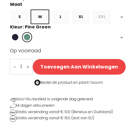
S
M
L
XL
XXL
Kleur: Pine Green
Op voorraad
Crazy
Tiger
Toevoegen Aan Winkelwagen
T-
shirt
aantal
Bestel dit product en
plant 1 boom
Voor 14u besteld is volgende dag geleverd
14 dagen retourneren
Gratis verzending vanaf € 100 (Benelux en Duitsland)
Gratis verzending vanaf € 150 (rest van EU)