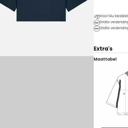
Voor 14u besteld
Gratis verzendin
Gratis verzendin
Extra's
Maattabel
Kleur
Maat
Voorraad
Prijs
Koop