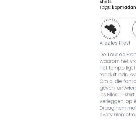
shirts
V-836-NA-XL
Navy
XL
Op voorraad
39,95
€
Grandt
Tags:
kopmada
Allez les filles!
De Tour de Fran
waarom het vro
Het tempo ligt h
ronduit indruk
Om al die fanta
geven, ontwierp
les Filles’ T-sh
verleggen, op é
Draag hem met t
every kilometre