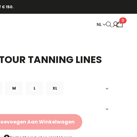
 € 150.
0
NL
OUR TANNING LINES
M
L
XL
Toevoegen Aan Winkelwagen