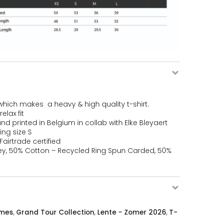
our Tanning Lines aantal
our Tanning Lines aantal
hich makes a heavy & high quality t-shirt.
relax fit
our Tanning Lines aantal
d printed in Belgium in collab with Elke Bleyaert
ing size S
airtrade certified
sey, 50% Cotton – Recycled Ring Spun Carded, 50%
our Tanning Lines aantal
mes
,
Grand Tour Collection
,
Lente - Zomer 2026
,
T-