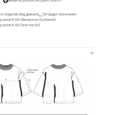
Bestel dit product en
plant 1 boom
 is volgende dag geleverd
14 dagen retourneren
g vanaf € 100 (Benelux en Duitsland)
g vanaf € 150 (rest van EU)