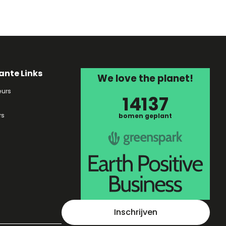
ante Links
We love the planet!
urs
14137
rs
bomen geplant
Inschrijven