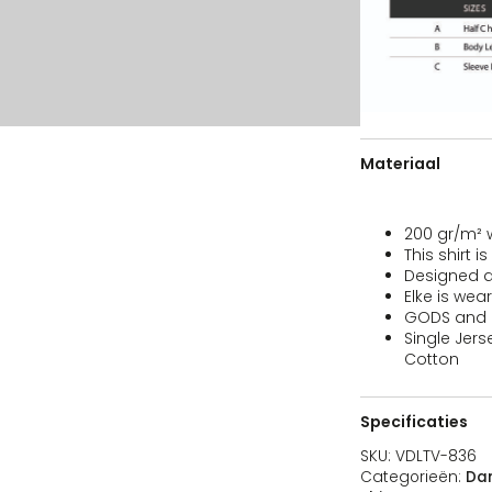
V-836-NA-XS
Navy
XS
Op voorraad
39,95
€
Grandt
V-836-NA-S
Navy
S
Op voorraad
39,95
€
Grandt
Materiaal
200 gr/m² w
V-836-NA-M
Navy
M
Op voorraad
39,95
This shirt is 
€
Grandt
Designed an
Elke is wear
GODS and F
Single Jer
Cotton
V-836-NA-L
Navy
L
Op voorraad
39,95
€
Grandt
Specificaties
SKU:
VDLTV-836
Categorieën:
Da