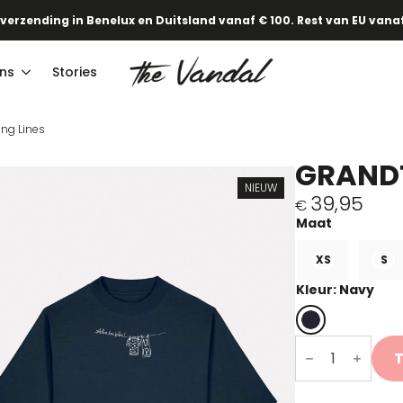
 verzending in Benelux en Duitsland vanaf € 100. Rest van EU vanaf
ns
Stories
ng Lines
GRANDT
NIEUW
39,95
€
XS
S
Kleur: Navy
Grandtour
Tanning
Lines
aantal