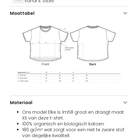
vanaf
39,95
€
Maattabel
Afbeelding
SKU
Kleur
Maat
Voorraad
Pri
VDLTV-
white
XS
Op voorraad
3
€
835-
WH-XS
VDLTV-
white
S
Op voorraad
3
€
835-
Materiaal
WH-S
Ons model Elke is 1m58 groot en draagt maat
XS van deze t-shirt.
100% organisch en biologisch katoen.
180 gr/m² wat zorgt voor een niet te zware stof
VDLTV-
white
M
Op voorraad
3
€
835-
van degelijke kwaliteit.