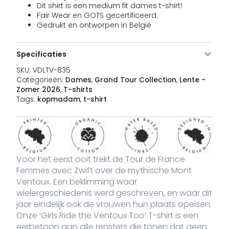
WH-M
Dit shirt is een medium fit dames t-shirt!
Fair Wear en GOTS gecertificeerd.
Gedrukt en ontworpen in België
VDLTV-
white
L
Op voorraad
3
€
835-
Specificaties
WH-L
SKU:
VDLTV-835
Categorieën:
Dames
,
Grand Tour Collection
,
Lente -
Zomer 2026
,
T-shirts
Tags:
kopmadam
,
t-shirt
VDLTV-
white
XL
Op voorraad
3
€
835-
WH-XL
Voor het eerst ooit trekt de Tour de France
Femmes avec Zwift over de mythische Mont
Ventoux. Een beklimming waar
wielergeschiedenis werd geschreven, en waar dit
jaar eindelijk ook de vrouwen hun plaats opeisen.
Onze ‘Girls Ride the Ventoux Too’ T-shirt is een
eerbetoon aan alle rensters die tonen dat geen