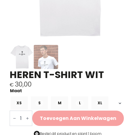
HEREN T-SHIRT WIT
30,00
€
XS
S
M
L
XL
Heren
T-
Toevoegen Aan Winkelwagen
shirt
Wit
aantal
Bestel dit product en
plant 1 boom