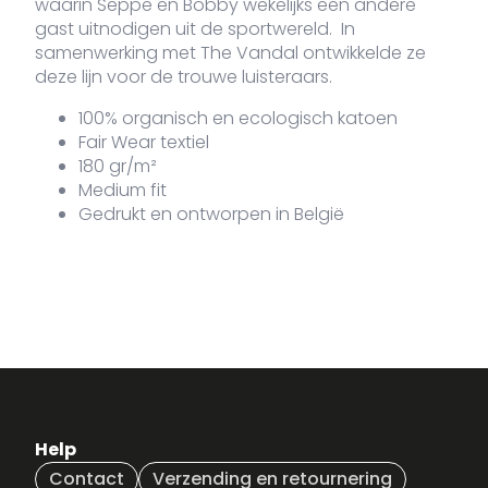
waarin Seppe en Bobby wekelijks een andere
gast uitnodigen uit de sportwereld. In
VDLTM-
XL
Op voorraad
3
€
190-WI-
samenwerking met The Vandal ontwikkelde ze
XL
deze lijn voor de trouwe luisteraars.
100% organisch en ecologisch katoen
Fair Wear textiel
180 gr/m²
Medium fit
Gedrukt en ontworpen in België
Help
Contact
Verzending en retournering