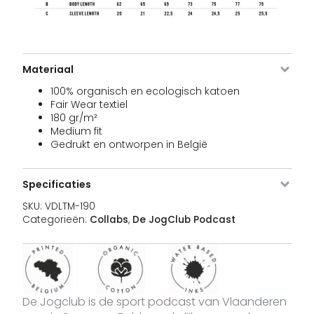
Afbeelding
SKU
Kleur
Maat
Voorraad
Pri
VDLTM-
XS
Op voorraad
3
Materiaal
€
190-WI-
XS
100% organisch en ecologisch katoen
Fair Wear textiel
180 gr/m²
Medium fit
VDLTM-
S
Op voorraad
3
€
Gedrukt en ontworpen in België
190-WI-
S
Specificaties
VDLTM-
M
Beschikbaar
3
€
SKU:
VDLTM-190
190-WI-
via
Categorieën:
Collabs
,
De JogClub Podcast
M
nabestelling
VDLTM-
L
Op voorraad
3
€
190-WI-
L
De Jogclub is de sport podcast van Vlaanderen