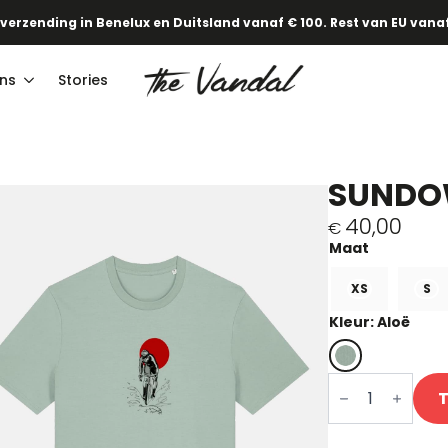
 verzending in Benelux en Duitsland vanaf € 100. Rest van EU vanaf
ns
Stories
SUNDO
40,00
€
XS
S
Kleur: Aloë
Sundowner
T-
shirt
aantal