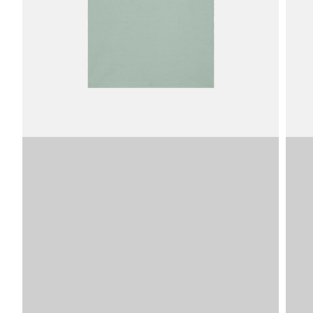
Afbeelding
SKU
VDLT