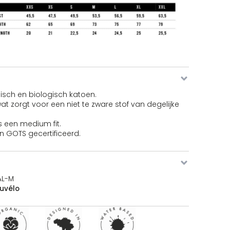
ner T-shirt aantal
ner T-shirt aantal
isch en biologisch katoen.
at zorgt voor een niet te zware stof van degelijke
is een medium fit.
ner T-shirt aantal
n GOTS gecertificeerd.
AL-M
ner T-shirt aantal
uvélo