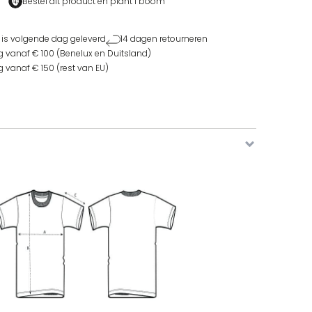
Bestel dit product en
plant 1 boom
 is volgende dag geleverd
14 dagen retourneren
g vanaf € 100 (Benelux en Duitsland)
g vanaf € 150 (rest van EU)
ner T-shirt aantal