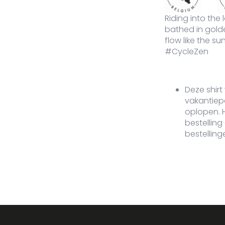
M-575-AL-XXL
Aloë
XXL
Op voorraad
40,00
€
Sundow
Riding into the 
bathed in gold
flow like the su
#CycleZen
Deze shirt
vakantiep
oplopen.
bestelling
bestelling