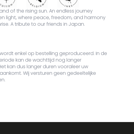
ner T-shirt aantal
land of the rising sun. An endless journey
en light, where peace, freedom, and harmony
nrise. A tribute to our friends in Japan.
 wordt enkel op bestelling geproduceerd.
In de
eriode
kan de wachttijd nog langer
Het kan dus langer duren vooraleer uw
 aankomt. Wij versturen geen gedeeltelijke
en.