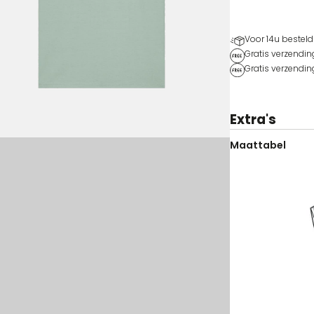
Voor 14u besteld
Gratis verzendin
Gratis verzendin
Extra's
Maattabel
Kleur
Maat
Voorraad
Prijs
Koop
M-575-AL-XS
Aloë
XS
Op voorraad
40,00
€
Sundow