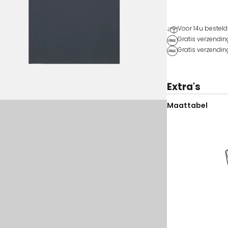
Voor 14u besteld
Gratis verzendin
Gratis verzendin
Extra's
Maattabel
Kleur
Maat
Voorraad
Prijs
Koo
M-578-IG-XS
India Grey
XS
Op voorraad
40,00
€
La Re