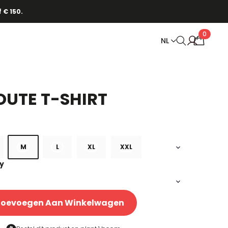
 € 150.
0
NL
OUTE T-SHIRT
M
L
XL
XXL
ey
Toevoegen Aan Winkelwagen