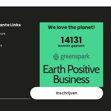
ante Links
We love the planet!
urs
14131
rs
bomen geplant
Inschrijven