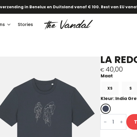
 verzending in Benelux en Duitsland vanaf € 100. Rest van EU vanaf
ns
Stories
LA RED
40,00
€
XS
S
Kleur: India Gr
La
Redoute
T-
shirt
aantal