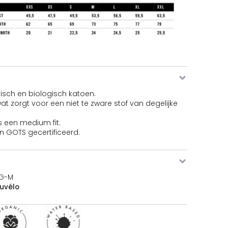
doute T-shirt aantal
doute T-shirt aantal
isch en biologisch katoen.
at zorgt voor een niet te zware stof van degelijke
is een medium fit.
n GOTS gecertificeerd.
doute T-shirt aantal
IG-M
uvélo
doute T-shirt aantal