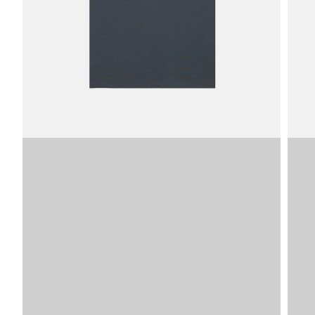
Afbeelding
SKU
VDLT