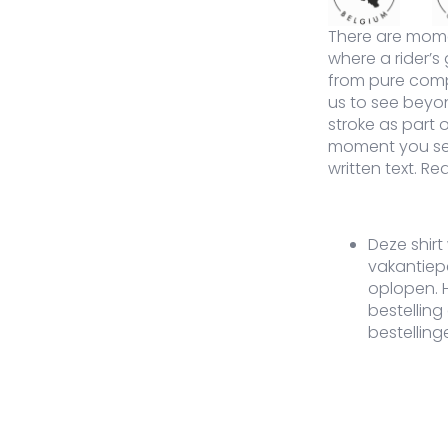
There are momen
M-578-IG-XXL
India Grey
XXL
Op voorraad
40,00
€
La Re
where a rider’s
from pure compe
us to see beyon
stroke as part 
moment you se
written text. R
Deze shirt
vakantiep
oplopen.
bestelling
bestelling