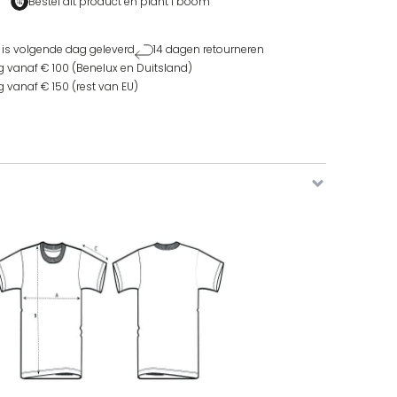
Bestel dit product en
plant 1 boom
 is volgende dag geleverd
14 dagen retourneren
g vanaf € 100 (Benelux en Duitsland)
g vanaf € 150 (rest van EU)
p
doute T-shirt aantal