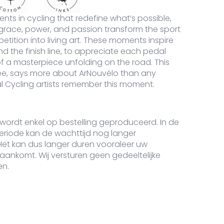
ts in cycling that redefine what’s possible,
doute T-shirt aantal
 grace, power, and passion transform the sport
tition into living art. These moments inspire
d the finish line, to appreciate each pedal
of a masterpiece unfolding on the road. This
e, says more about ArNouvélo than any
eal Cycling artists remember this moment.
 wordt enkel op bestelling geproduceerd.
In de
eriode
kan de wachttijd nog langer
Het kan dus langer duren vooraleer uw
 aankomt. Wij versturen geen gedeeltelijke
en.