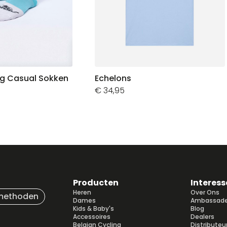
ng Casual Sokken
Echelons
€
34,95
Producten
Interess
Heren
Over Ons
methoden
Dames
Ambassade
Kids & Baby's
Blog
Accessoires
Dealers
Belgian Cycling
Distributeu