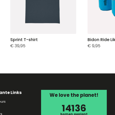
Sprint T-shirt
Bidon Ride Li
€
39,95
€
9,95
ante Links
We love the planet!
urs
14136
rs
bomen geplant