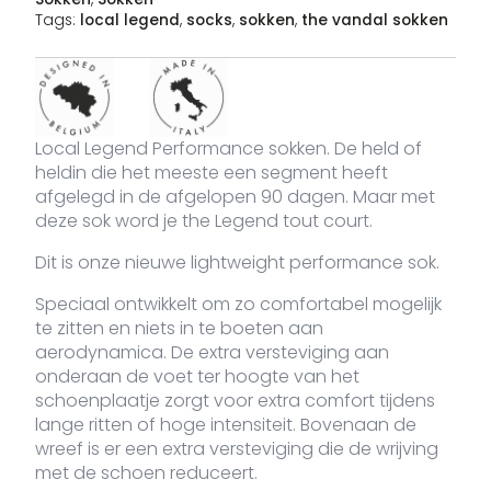
Tags:
local legend
,
socks
,
sokken
,
the vandal sokken
Afbeelding
SKU
Kleur
Maat
Voorraad
Pri
VDLSO-
white
36 - 42
91 voorraad
1
€
465-36
Local Legend Performance sokken. De held of
heldin die het meeste een segment heeft
VDLSO-
white
43 - 48
104 voorraad
1
afgelegd in de afgelopen 90 dagen. Maar met
€
465-43
deze sok word je the Legend tout court.
Dit is onze nieuwe lightweight performance sok.
Speciaal ontwikkelt om zo comfortabel mogelijk
te zitten en niets in te boeten aan
aerodynamica. De extra versteviging aan
onderaan de voet ter hoogte van het
schoenplaatje zorgt voor extra comfort tijdens
lange ritten of hoge intensiteit. Bovenaan de
wreef is er een extra versteviging die de wrijving
met de schoen reduceert.