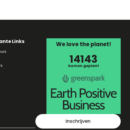
ante Links
We love the planet!
urs
14143
rs
bomen geplant
Inschrijven