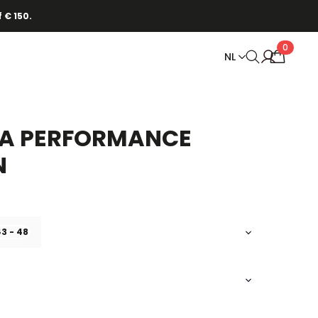
 € 150.
0
NL
A PERFORMANCE
N
3 - 48