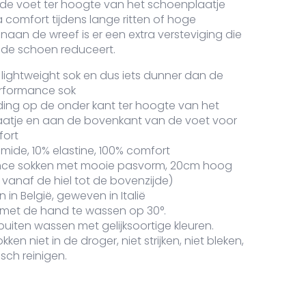
e voet ter hoogte van het schoenplaatje
a comfort tijdens lange ritten of hoge
venaan de wreef is er een extra versteviging die
t de schoen reduceert.
e lightweight sok en dus iets dunner dan de
erformance sok
ding op de onder kant ter hoogte van het
atje en aan de bovenkant van de voet voor
fort
mide, 10% elastine, 100% comfort
nce sokken met mooie pasvorm, 20cm hoog
vanaf de hiel tot de bovenzijde)
in België, geweven in Italië
 met de hand te wassen op 30°.
uiten wassen met gelijksoortige kleuren.
ken niet in de droger, niet strijken, niet bleken,
sch reinigen.