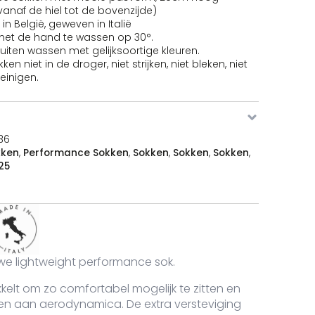
anaf de hiel tot de bovenzijde)
n België, geweven in Italië
met de hand te wassen op 30°.
uiten wassen met gelijksoortige kleuren.
en niet in de droger, niet strijken, niet bleken, niet
einigen.
36
rformance Sokken aantal
kken
,
Performance Sokken
,
Sokken
,
Sokken
,
Sokken
,
25
rformance Sokken aantal
uwe lightweight performance sok.
kelt om zo comfortabel mogelijk te zitten en
ten aan aerodynamica. De extra versteviging