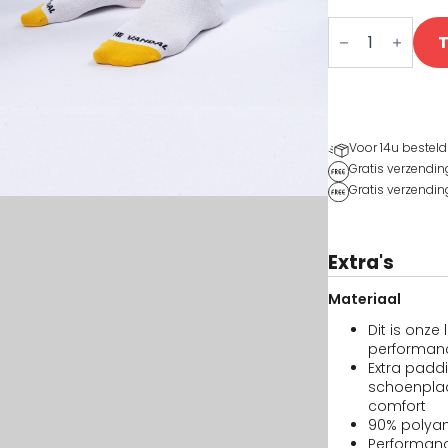
Banana
Performance
Sokken
aantal
Voor 14u besteld
Gratis verzendin
Gratis verzendin
Extra's
Materiaal
Dit is onze
performan
Extra padd
schoenplaa
comfort
90% polyam
Performan