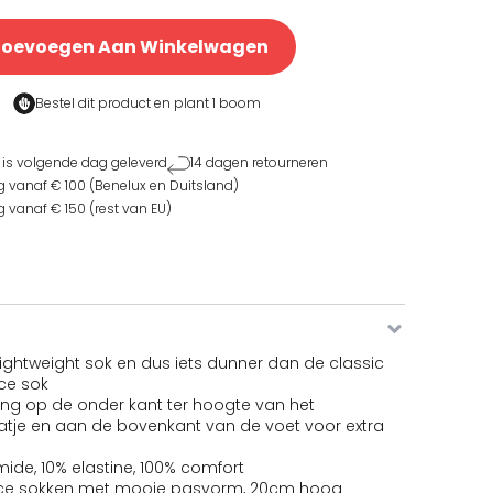
Toevoegen Aan Winkelwagen
Bestel dit product en
plant 1 boom
 is volgende dag geleverd
14 dagen retourneren
g vanaf € 100 (Benelux en Duitsland)
g vanaf € 150 (rest van EU)
 lightweight sok en dus iets dunner dan de classic
ce sok
ing op de onder kant ter hoogte van het
tje en aan de bovenkant van de voet voor extra
ide, 10% elastine, 100% comfort
ce sokken met mooie pasvorm, 20cm hoog