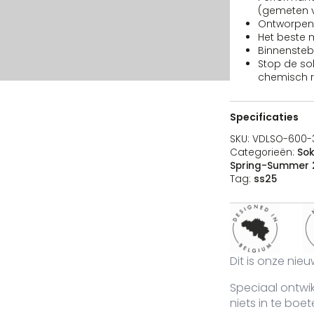
(gemeten v
Ontworpen i
Het beste 
Binnensteb
Stop de sokk
chemisch r
Kleur
Maat
Voorraad
Prijs
Koop
Specificaties
O-600-36
white
36 - 42
90 voorraad
19,95
€
SKU:
VDLSO-600-
Banana Pe
Categorieën:
So
Spring-Summer 
Tag:
ss25
O-600-43
white
43 - 48
118 voorraad
19,95
€
Banana Pe
Dit is onze nie
Speciaal ontwik
niets in te boe