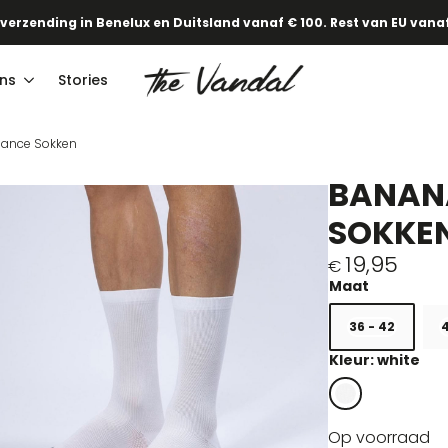
 verzending in Benelux en Duitsland vanaf € 100. Rest van EU vanaf
ns
Stories
mance Sokken
BANAN
SOKKE
19,95
€
36 - 42
4
Kleur: white
Op voorraad