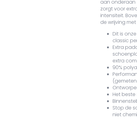
aan onderaan d
zorgt voor extr
intensiteit. Bo
de wrijving me
Dit is onz
classic p
Extra pad
schoenpla
extra com
90% polya
Performa
(gemeten 
Ontworpen 
Het beste
Binnensteb
Stop de sok
niet chemi