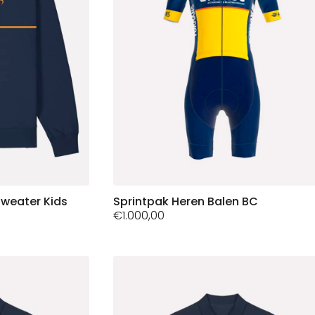
op
de
productpagina
weater Kids
Dit
Sprintpak Heren Balen BC
€
1.000,00
product
heeft
meerdere
variaties.
Deze
optie
kan