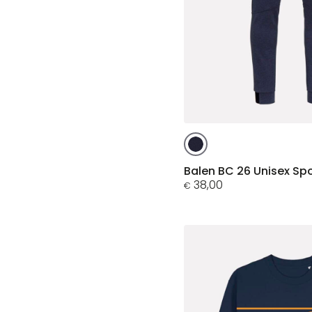
Dit
product
heeft
Balen BC 26 Unisex Sp
meerdere
38,00
€
variaties.
Deze
optie
kan
gekozen
worden
op
de