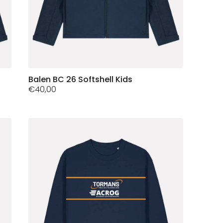
Dit
Balen BC 26 Softshell Kids
€
40,00
product
heeft
meerdere
variaties.
Deze
optie
kan
gekozen
worden
op
de
productpagina