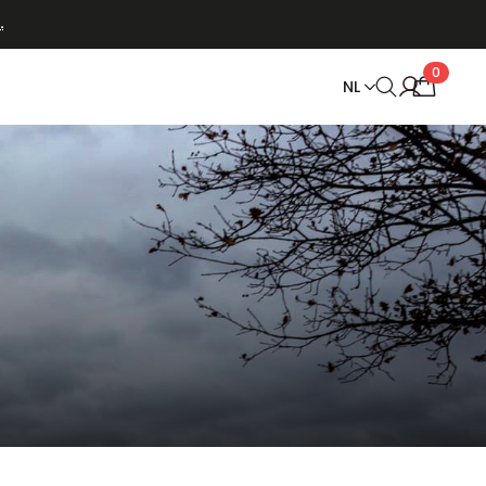
 € 150.
0
NL