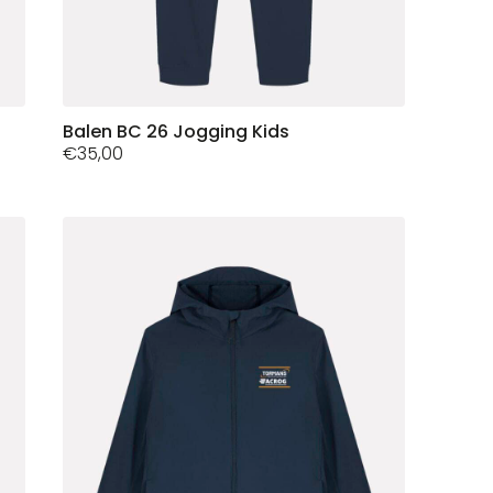
Dit
Balen BC 26 Jogging Kids
€
35,00
product
heeft
meerdere
variaties.
Deze
optie
kan
gekozen
worden
op
de
productpagina