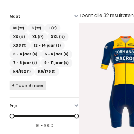
Toont alle 32 resultaten
Maat
Maat
M
S
L
(22)
(22)
(21)
XS
XL
XXL
(19)
(17)
(16)
XXS
12 - 14 jaar
(11)
(6)
3 - 4 jaar
5 - 6 jaar
(6)
(6)
7 - 8 jaar
9 - 11 jaar
(6)
(6)
k4/152
K6/176
(1)
(1)
+ Toon 9 meer
Prijs
Prijs
15 - 1000