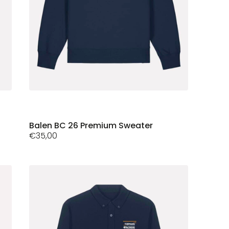
Dit
Balen BC 26 Premium Sweater
€
35,00
product
heeft
meerdere
variaties.
Deze
optie
kan
gekozen
worden