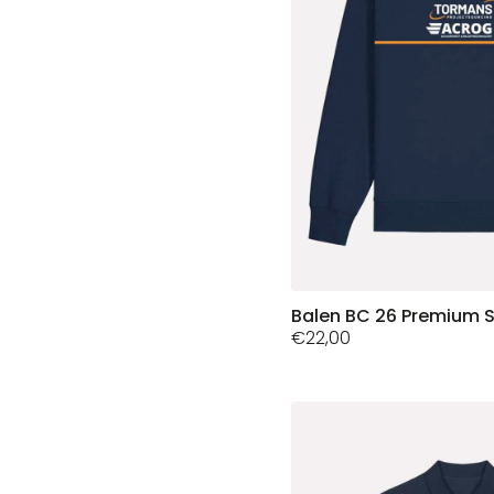
productpagina
Dit
Balen BC 26 Premium S
€
22,00
product
heeft
meerdere
variaties.
Deze
optie
kan