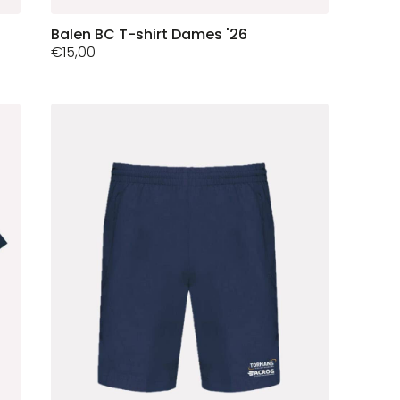
Dit
Balen BC T-shirt Dames '26
€
15,00
product
heeft
meerdere
variaties.
Deze
optie
kan
gekozen
worden
op
de
productpagina