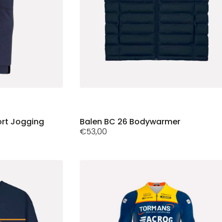
ort Jogging
Dit
Balen BC 26 Bodywarmer
€
53,00
product
heeft
meerdere
variaties.
Deze
optie
kan
gekozen
worden