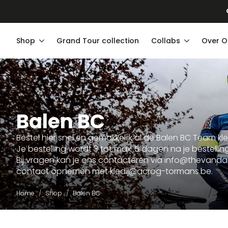
Gratis
Shop
Grand Tour collection
Collabs
Over O
Balen BC
Bestel hier snel en gemakkelijk al de Balen BC Team kl
Je bestelling wordt 3 tot max. 5 dagen na je bestelli
Bij vragen kan je ons contacteren via info@thevandal
contact opnemen met kledij@acrog-tormans.be.
Home
Shop
Balen BC