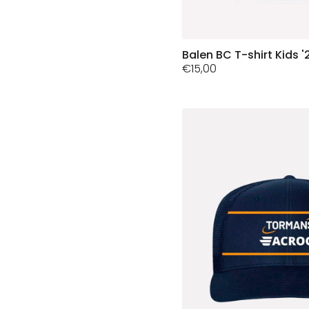
Dit
Balen BC T-shirt Kids '
€
15,00
product
heeft
meerdere
variaties.
Deze
optie
kan
gekozen
worden
op
de
productpagina