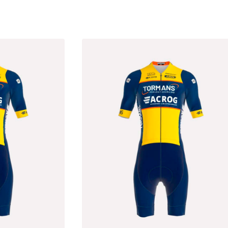
Gesorteerd
op
nieuwste