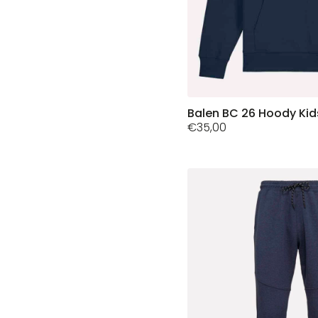
Dit
Balen BC 26 Hoody Kid
€
35,00
product
heeft
meerdere
variaties.
Deze
optie
kan
gekozen
worden
op
de
productpagina