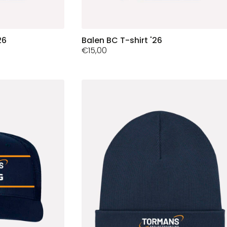
26
Dit
Balen BC T-shirt '26
€
15,00
product
heeft
meerdere
variaties.
Deze
optie
kan
gekozen
worden
op
de
productpagina