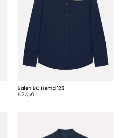
op
de
productpagina
Dit
Balen BC Hemd '25
€
27,50
product
heeft
meerdere
variaties.
Deze
optie
kan