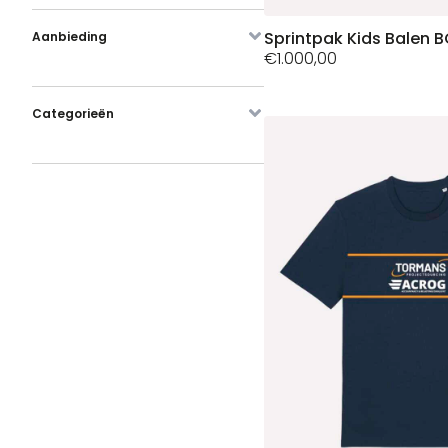
Dit
Sprintpak Kids Balen 
Aanbieding
€
1.000,00
product
heeft
meerdere
Categorieën
variaties.
Deze
optie
kan
gekozen
worden
op
de
productpagina