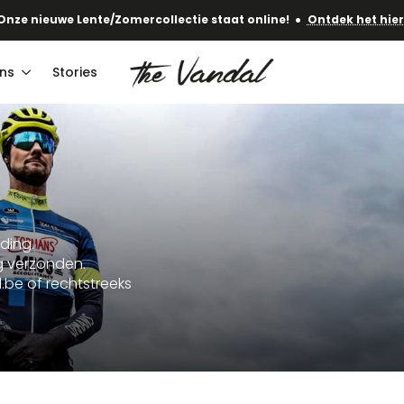
 verzending in Benelux en Duitsland vanaf € 100. Rest van EU vanaf
ns
Stories
eding.
ng verzonden.
.be of rechtstreeks