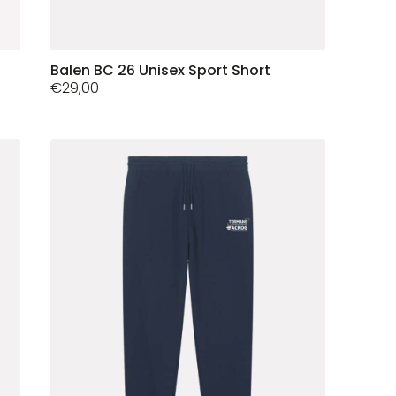
Dit
Balen BC 26 Unisex Sport Short
€
29,00
product
heeft
meerdere
variaties.
Deze
optie
kan
gekozen
worden
op
de
productpagina