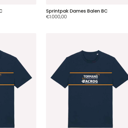
BC
Dit
Sprintpak Dames Balen BC
€
1.000,00
product
heeft
meerdere
variaties.
Deze
optie
kan
gekozen
worden
op
de
productpagina