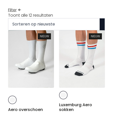
Filter
Gesorteerd
Toont alle 12 resultaten
op
nieuwste
NIEUW
NIEUW
Dit
Dit
product
product
heeft
Luxemburg Aero
heeft
Aero overschoen
sokken
meerdere