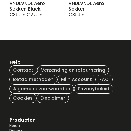
heeft
heeft
VNDLVNDL Aero
VNDLVNDL Aero
Sokken Black
Sokken
meerdere
meerdere
Oorspronkelijke
Huidige
€
39,95
€
27,95
€
39,95
variaties.
variaties.
prijs
prijs
Deze
Deze
was:
is:
optie
optie
€39,95.
€27,95.
kan
kan
gekozen
gekozen
worden
worden
op
op
de
de
Help
productpagina
productpagina
Contact
Verzending en retournering
Betaalmethoden
Mijn Account
FAQ
Algemene voorwaarden
Privacybeleid
Cookies
Disclaimer
Producten
Heren
Dames