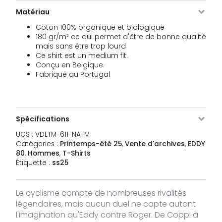
Matériau
VDLTM-
Navy
XL
11 stock
39,95
€
Coton 100% organique et biologique
611-NA-
XL
180 gr/m² ce qui permet d'être de bonne qualité
mais sans être trop lourd
Ce shirt est un medium fit.
VDLTM-
Navy
XXL
1 stock
39,95
€
Conçu en Belgique.
611-NA-
Fabriqué au Portugal
XXL
VDLTM-
Pierre
XS
1 stock
39,95
€
611-ST-
XS
Spécifications
UGS :
VDLTM-611-NA-M
VDLTM-
Pierre
S
15 stock
39,95
€
Catégories :
Printemps-été 25
,
Vente d'archives
,
EDDY
611-ST-
S
80
,
Hommes
,
T-Shirts
Étiquette :
ss25
VDLTM-
Pierre
M
26 stock
39,95
€
611-ST-
M
Le cyclisme compte de nombreuses rivalités
légendaires, mais aucun duel ne capte autant
l'imagination qu'Eddy contre Roger. De Coppi à
VDLTM-
Pierre
L
14 stock
39,95
€