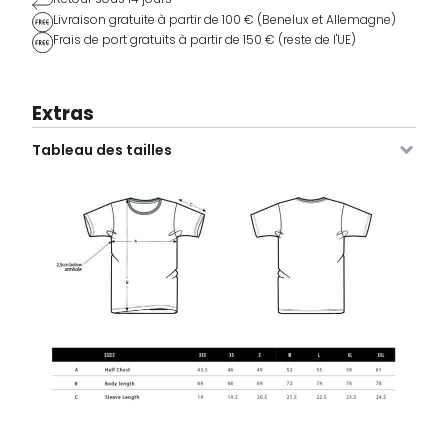
Livraison gratuite à partir de 100 € (Benelux et Allemagne)
Frais de port gratuits à partir de 150 € (reste de l'UE)
Extras
Image
SKU
Couleur
Taille
Stock
Prix
Tableau des tailles
VDLTM-
Navy
XS
4 stocks
39,95
€
611-NA-
XS
VDLTM-
Navy
S
21 stock
39,95
€
611-NA-
S
VDLTM-
Navy
M
2 stocks
39,95
€
611-NA-
M
VDLTM-
Navy
L
2 stocks
39,95
€
611-NA-
L