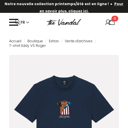
·
Notre nouvelle collection printemps/été est en ligne !
Pour
en savoir plus, cliquez ici.
0
FR
Accueil
Boutique
Extras
Vente d'archives
T-shirt Eddy VS Roger