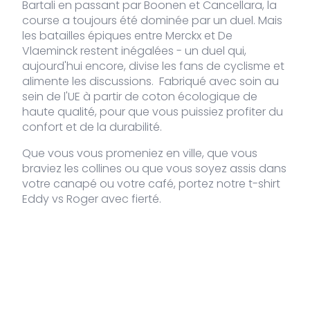
611-ST-
Bartali en passant par Boonen et Cancellara, la
L
course a toujours été dominée par un duel. Mais
les batailles épiques entre Merckx et De
VDLTM-
Pierre
XL
16 stock
39,95
€
Vlaeminck restent inégalées - un duel qui,
611-ST-
aujourd'hui encore, divise les fans de cyclisme et
XL
alimente les discussions.
Fabriqué avec soin au
sein de l'UE à partir de coton écologique de
VDLTM-
Pierre
XXL
4 stocks
39,95
€
haute qualité, pour que vous puissiez profiter du
611-ST-
XXL
confort et de la durabilité.
Que vous vous promeniez en ville, que vous
braviez les collines ou que vous soyez assis dans
votre canapé ou votre café, portez notre t-shirt
Eddy vs Roger avec fierté.