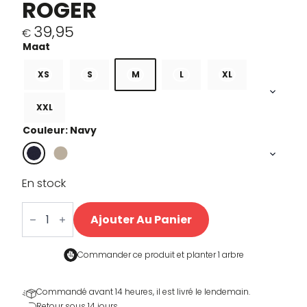
ROGER
39,95
€
XS
S
M
L
XL
XXL
Couleur: Navy
En stock
quantité
de
Ajouter Au Panier
Eddy
VS
Roger
T-
Commander ce produit et
planter 1 arbre
shirt
Commandé avant 14 heures, il est livré le lendemain.
Retour sous 14 jours