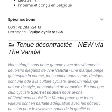
Medium fit
Imprimé et conçu en Belgique
Spécifications
UGS :
VDLSM-724-M
Catégorie :
Équipe cycliste S&S
👟 Tenue décontractée - NEW via
The Vandal
Nous élargissons notre gamme avec des vêtements
de loisirs élégants de
The Vandal
- une marque belge
qui respire la course, tout comme nous. Leurs designs
sont une ode à la culture cycliste, avec un mélange
Image
SKU
Couleur
Taille
Stock
Prix
unique de style, de confort et de caractère. En tant que
club cycliste
Sport et soutien
nous avons
VDLSM-
Noir
XS
En stock
40,84
€
724-XS
délibérément choisi The Vandal parce que leurs
valeurs sont en parfaite adéquation avec les nôtres :
passion pour le cyclisme, souci de la qualité et