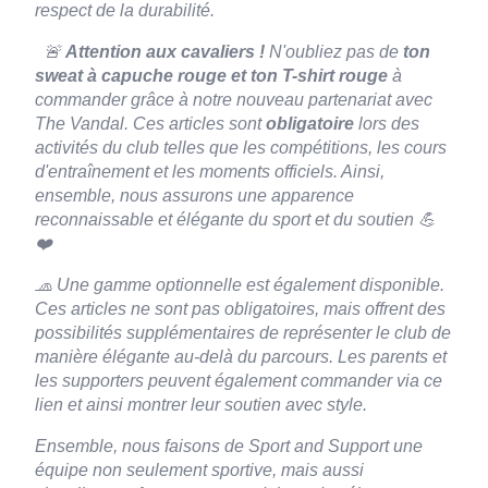
VDLSM-
Noir
S
En stock
40,84
€
respect de la durabilité.
724-S
🚨
Attention aux cavaliers !
N'oubliez pas de
ton
sweat à capuche rouge et ton T-shirt rouge
à
VDLSM-
Noir
M
En stock
40,84
€
commander grâce à notre nouveau partenariat avec
724-M
The Vandal. Ces articles sont
obligatoire
lors des
activités du club telles que les compétitions, les cours
d'entraînement et les moments officiels. Ainsi,
VDLSM-
Noir
L
En stock
40,84
€
724-L
ensemble, nous assurons une apparence
reconnaissable et élégante du sport et du soutien 💪
❤️
VDLSM-
Noir
XL
En stock
40,84
€
724-XL
🧢 Une gamme optionnelle est également disponible.
Ces articles ne sont pas obligatoires, mais offrent des
possibilités supplémentaires de représenter le club de
VDLSM-
Noir
XXL
En stock
40,84
€
manière élégante au-delà du parcours. Les parents et
724-
les supporters peuvent également commander via ce
XXL
lien et ainsi montrer leur soutien avec style.
Ensemble, nous faisons de Sport and Support une
équipe non seulement sportive, mais aussi