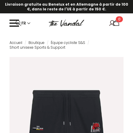
·
Notre nouvelle collection printemps/été est en ligne !
Pour
Livraison gratuite au Benelux et en Allemagne à partir de 100
€, dans le reste de l'UE à partir de 150 €.
en savoir plus, cliquez ici.
0
FR
Accueil
Boutique
Équipe cycliste S&S
Short unisexe Sports & Support