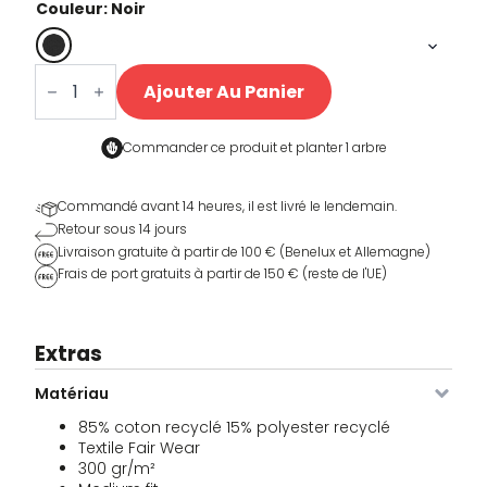
Couleur: Noir
quantité
de
Ajouter Au Panier
Unisex
Short
Sport
&
Commander ce produit et
planter 1 arbre
Steun
Commandé avant 14 heures, il est livré le lendemain.
Retour sous 14 jours
Livraison gratuite à partir de 100 € (Benelux et Allemagne)
Frais de port gratuits à partir de 150 € (reste de l'UE)
Extras
Matériau
85% coton recyclé 15% polyester recyclé
Textile Fair Wear
300 gr/m²