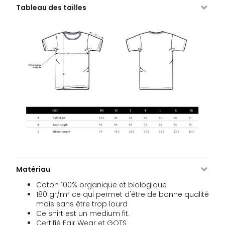
Tableau des tailles
Image
SKU
Couleur
Taille
Stock
Prix
VDLTM-
Noir
XS
En stock
13,61
€
715-BL-
XS
VDLTM-
Noir
S
En stock
13,61
€
715-BL-
S
VDLTM-
Noir
M
En stock
13,61
€
715-BL-
M
Matériau
VDLTM-
Noir
L
En stock
13,61
€
715-BL-
Coton 100% organique et biologique
L
180 gr/m² ce qui permet d'être de bonne qualité
mais sans être trop lourd
VDLTM-
Noir
XL
En stock
13,61
€
Ce shirt est un medium fit.
715-BL-
Certifié Fair Wear et GOTS
XL