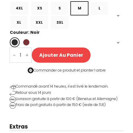
4XL
XS
S
M
L
XL
XXL
3XL
Couleur: Noir
quantité
de
Ajouter Au Panier
Heren
T-
shirt
Sport
Commander ce produit et
planter 1 arbre
&
Steun
Commandé avant 14 heures, il est livré le lendemain.
Retour sous 14 jours
Livraison gratuite à partir de 100 € (Benelux et Allemagne)
Frais de port gratuits à partir de 150 € (reste de l'UE)
Extras