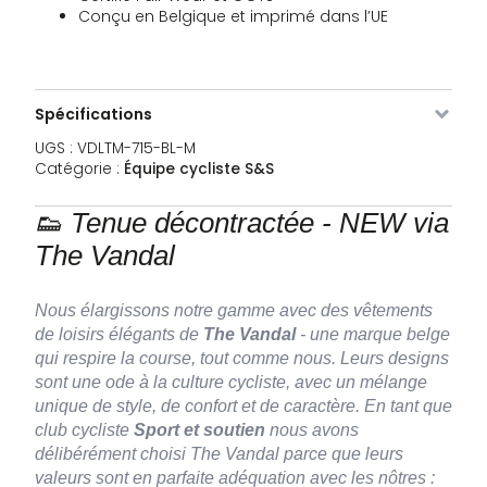
Conçu en Belgique et imprimé dans l’UE
VDLTM-
Noir
XXL
En stock
13,61
€
715-BL-
XXL
Spécifications
VDLTM-
Noir
3XL
En stock
13,61
€
UGS :
VDLTM-715-BL-M
715-BL-
Catégorie :
Équipe cycliste S&S
3XL
👟 Tenue décontractée - NEW via
VDLTM-
Noir
4XL
En stock
13,61
€
715-BL-
The Vandal
4XL
VDLTM-
Rouge
M
En stock
13,61
Nous élargissons notre gamme avec des vêtements
€
715-KR-
Carmin
de loisirs élégants de
The Vandal
- une marque belge
M
qui respire la course, tout comme nous. Leurs designs
sont une ode à la culture cycliste, avec un mélange
VDLTM-
Rouge
XS
En stock
13,61
€
unique de style, de confort et de caractère. En tant que
715-KR-
Carmin
XS
club cycliste
Sport et soutien
nous avons
délibérément choisi The Vandal parce que leurs
valeurs sont en parfaite adéquation avec les nôtres :
VDLTM-
Rouge
S
En stock
13,61
€