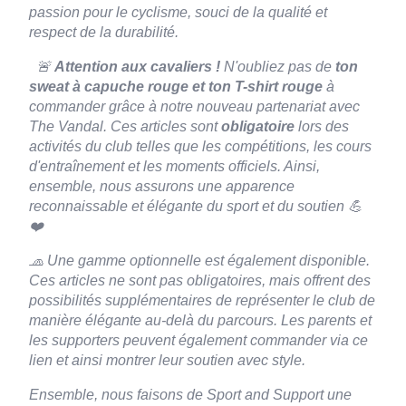
715-KR-
Carmin
passion pour le cyclisme, souci de la qualité et
S
respect de la durabilité.
VDLTM-
Rouge
L
En stock
13,61
🚨
Attention aux cavaliers !
N'oubliez pas de
ton
€
715-KR-
Carmin
sweat à capuche rouge et ton T-shirt rouge
à
L
commander grâce à notre nouveau partenariat avec
The Vandal. Ces articles sont
obligatoire
lors des
VDLTM-
Rouge
XL
En stock
13,61
€
activités du club telles que les compétitions, les cours
715-KR-
Carmin
d'entraînement et les moments officiels. Ainsi,
XL
ensemble, nous assurons une apparence
reconnaissable et élégante du sport et du soutien 💪
VDLTM-
Rouge
XXL
En stock
13,61
€
715-KR-
Carmin
❤️
XXL
🧢 Une gamme optionnelle est également disponible.
Ces articles ne sont pas obligatoires, mais offrent des
VDLTM-
Rouge
3XL
En stock
13,61
€
715-KR-
Carmin
possibilités supplémentaires de représenter le club de
3XL
manière élégante au-delà du parcours. Les parents et
les supporters peuvent également commander via ce
VDLTM-
Rouge
4XL
En stock
13,61
€
lien et ainsi montrer leur soutien avec style.
715-KR-
Carmin
4XL
Ensemble, nous faisons de Sport and Support une