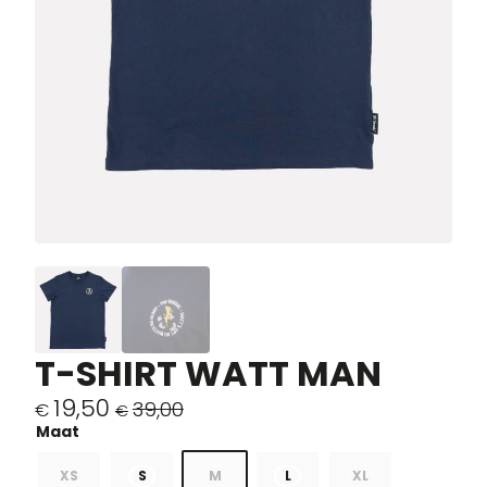
T-SHIRT WATT MAN
19,50
39,00
€
€
Le
Le
prix
prix
initial
actuel
XS
S
M
L
XL