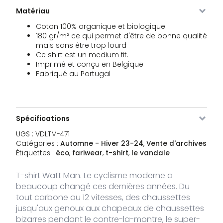
VDLTM-
Navy
XS
Rupture
39,00
Matériau
€
Le
Le
471-NA-
de stock
19,50
€
prix
pri
XS
Coton 100% organique et biologique
initial
ac
180 gr/m² ce qui permet d'être de bonne qualité
était :
est
mais sans être trop lourd
VDLTM-
Navy
S
4 stocks
39,00
€
€39,00.
€19
Le
Le
471-NA-
19,50
Ce shirt est un medium fit.
€
prix
pri
S
Imprimé et conçu en Belgique
initial
ac
Fabriqué au Portugal
était :
est
VDLTM-
Navy
M
Rupture
39,00
€
€39,00.
€19
Le
Le
471-NA-
de stock
19,50
€
prix
pri
M
initial
ac
était :
est
VDLTM-
Navy
L
1 stock
39,00
Spécifications
€
€39,00.
€19
Le
Le
471-NA-
19,50
€
prix
pri
L
UGS :
VDLTM-471
initial
ac
Catégories :
Automne - Hiver 23-24
,
Vente d'archives
était :
est
Étiquettes :
éco
,
fariwear
,
t-shirt
,
le vandale
VDLTM-
Navy
XL
Rupture
39,00
€
€39,00.
€19
Le
Le
471-NA-
de stock
19,50
€
prix
pri
XL
T-shirt Watt Man. Le cyclisme moderne a
initial
ac
était :
est
beaucoup changé ces dernières années. Du
VDLTM-
Navy
XXL
Rupture
39,00
€
€39,00.
€19
tout carbone au 12 vitesses, des chaussettes
Le
Le
471-NA-
de stock
19,50
€
prix
pri
XXL
jusqu'aux genoux aux chapeaux de chaussettes
initial
ac
bizarres pendant le contre-la-montre, le super-
était :
est