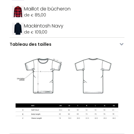
Maillot de bûcheron
de
85,00
€
Mackintosh Navy
de
109,00
€
Tableau des tailles
Image
SKU
Couleur
Taille
Stock
Prix