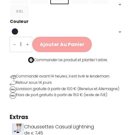
était :
est :
€39,00.
€19,50.
XXL
Couleur
quantité
de
Ajouter Au Panier
Watt
Man
T-
shirt
Commander ce produit et
planter 1 arbre
Commandé avant 14 heures, il est livré le lendemain.
Retour sous 14 jours
Livraison gratuite à partir de 100 € (Benelux et Allemagne)
Frais de port gratuits à partir de 150 € (reste de l'UE)
Extras
Chaussettes Casual Lightning
de
7,45
€