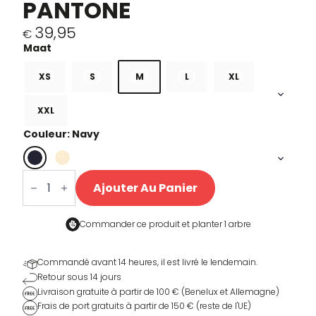
PANTONE
39,95
€
XS
S
M
L
XL
XXL
Couleur: Navy
quantité
de
Ajouter Au Panier
Tour
Pantone
T-
shirt
Commander ce produit et
planter 1 arbre
Commandé avant 14 heures, il est livré le lendemain.
Retour sous 14 jours
Livraison gratuite à partir de 100 € (Benelux et Allemagne)
Frais de port gratuits à partir de 150 € (reste de l'UE)