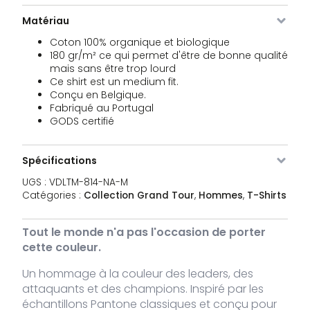
VDLTM-
Navy
XXL
En stock
39,95
€
Matériau
814-
NA-XXL
Coton 100% organique et biologique
180 gr/m² ce qui permet d'être de bonne qualité
mais sans être trop lourd
VDLTM-
Brut
XS
En stock
39,95
€
Ce shirt est un medium fit.
814-
RW-XS
Conçu en Belgique.
Fabriqué au Portugal
GODS certifié
VDLTM-
Brut
S
En stock
39,95
€
814-
RW-S
Spécifications
VDLTM-
Brut
M
En stock
39,95
UGS :
VDLTM-814-NA-M
€
814-
Catégories :
Collection Grand Tour
,
Hommes
,
T-Shirts
RW-M
Tout le monde n'a pas l'occasion de porter
VDLTM-
Brut
L
En stock
39,95
€
cette couleur.
814-
RW-L
Un hommage à la couleur des leaders, des
attaquants et des champions. Inspiré par les
VDLTM-
Brut
XL
En stock
39,95
€
814-
échantillons Pantone classiques et conçu pour