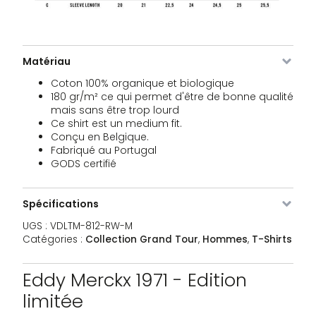
VDLTM-
Brut
XL
En stock
39,95
€
812-
RW-XL
Matériau
VDLTM-
Brut
XXL
En stock
39,95
€
812-
Coton 100% organique et biologique
RW-XXL
180 gr/m² ce qui permet d'être de bonne qualité
mais sans être trop lourd
Ce shirt est un medium fit.
VDLTM-
Navy
XS
En stock
39,95
€
Conçu en Belgique.
812-
NA-XS
Fabriqué au Portugal
GODS certifié
VDLTM-
Navy
S
En stock
39,95
€
812-
Spécifications
NA-S
UGS :
VDLTM-812-RW-M
VDLTM-
Navy
M
En stock
39,95
Catégories :
Collection Grand Tour
,
Hommes
,
T-Shirts
€
812-
NA-M
Eddy Merckx 1971 - Edition
VDLTM-
Navy
L
En stock
39,95
limitée
€
812-
NA-L