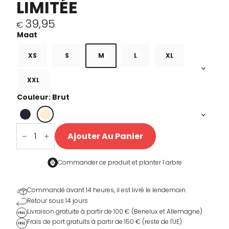
LIMITÉE
39,95
€
XS
S
M
L
XL
XXL
Couleur: Brut
quantité
de
Ajouter Au Panier
Eddy
1971
Limited
Edition
Commander ce produit et
planter 1 arbre
Commandé avant 14 heures, il est livré le lendemain.
Retour sous 14 jours
Livraison gratuite à partir de 100 € (Benelux et Allemagne)
Frais de port gratuits à partir de 150 € (reste de l'UE)