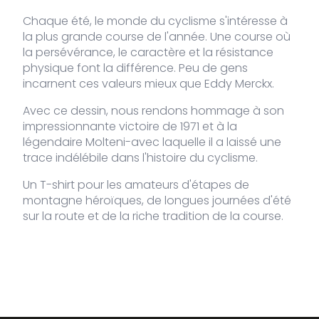
Chaque été, le monde du cyclisme s'intéresse à
VDLTM-
Navy
XL
En stock
39,95
la plus grande course de l'année. Une course où
€
812-
la persévérance, le caractère et la résistance
NA-XL
physique font la différence. Peu de gens
incarnent ces valeurs mieux que
Eddy Merckx
.
VDLTM-
Navy
XXL
En stock
39,95
€
812-
Avec ce dessin, nous rendons hommage à son
NA-XXL
impressionnante victoire de 1971 et à la
légendaire
Molteni
-avec laquelle il a laissé une
trace indélébile dans l'histoire du cyclisme.
Un T-shirt pour les amateurs d'étapes de
montagne héroïques, de longues journées d'été
sur la route et de la riche tradition de la course.