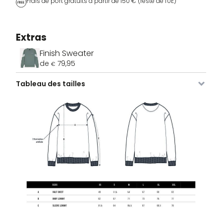
Frais de port gratuits à partir de 150 € (reste de l'UE)
Extras
Finish Sweater
de
79,95
€
Tableau des tailles
Image
SKU
Couleur
Taille
Stock
Prix
VDLSM-
Brut
XS
3 stocks
79,95
€
690-
RW-XS