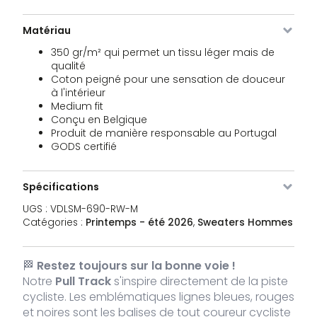
VDLSM-
Brut
S
24 stock
79,95
€
Matériau
690-
RW-S
350 gr/m² qui permet un tissu léger mais de
qualité
VDLSM-
Brut
M
45 stock
79,95
€
Coton peigné pour une sensation de douceur
690-
à l'intérieur
RW-M
Medium fit
Conçu en Belgique
VDLSM-
Brut
L
50 stock
79,95
Produit de manière responsable au Portugal
€
690-
GODS certifié
RW-L
Spécifications
VDLSM-
Brut
XL
24 stock
79,95
€
690-
UGS :
VDLSM-690-RW-M
RW-XL
Catégories :
Printemps - été 2026
,
Sweaters Hommes
VDLSM-
Brut
XXL
6 stock
79,95
€
690-
🏁
Restez toujours sur la bonne voie !
RW-XXL
Notre
Pull Track
s'inspire directement de la piste
cycliste. Les emblématiques lignes bleues, rouges
et noires sont les balises de tout coureur cycliste