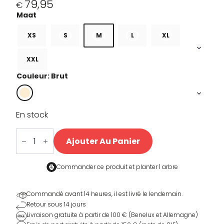
79,95
€
XS
S
M
L
XL
XXL
Couleur: Brut
En stock
quantité
de
Ajouter Au Panier
Track
Sweater
2.0
Commander ce produit et
planter 1 arbre
Commandé avant 14 heures, il est livré le lendemain.
Retour sous 14 jours
Livraison gratuite à partir de 100 € (Benelux et Allemagne)