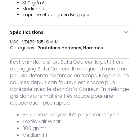
300 gr/m²
Medium fit
VDLBR-
Gris chiné
XL
4 stocks
49,95
Imprimé et conçu en Belgique
€
185-
GM-XL
Spécifications
VDLBR-
Gris chiné
XXL
1 stock
49,95
€
UGS :
VDLBR-185-GM-M
185-
GM-
Catégories :
Pantalons Hommes
,
Hommes
2XL
Il est enfin là, le short Sofa Coureur, le petit frère
du jogging Sofa Coureur. Il faut quand même un
peu de détente de temps en temps. Regarder les
courses depuis son fauteuil est encore plus
agréable avec le short Sofa Coureur. En mélange
gris dans une matière très douce pour une
récupération plus rapide.
85% coton recyclé 15% polyester recyclé
Textile Fair Wear
300 gr/m²
Medium fit