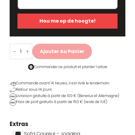
Hou me op de hoogte!
quantité
de
Ajouter Au Panier
Sofa
Coureur
-
Shorts
Commander ce produit et
planter 1 arbre
Commandé avant 14 heures, il est livré le lendemain.
Retour sous 14 jours
Livraison gratuite à partir de 100 € (Benelux et Allemagne)
Frais de port gratuits à partir de 150 € (reste de l'UE)
Extras
Sofa Coureur - Jogging