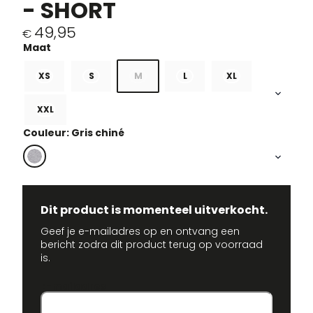
- SHORT
49,95
€
XS
S
M
L
XL
XXL
Couleur: Gris chiné
Dit product is momenteel uitverkocht.
Geef je e-mailadres op en ontvang een
bericht zodra dit product terug op voorraad
is.
E-mailadres