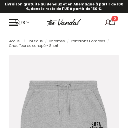
Livraison gratuite au Benelux et en Allemagne à partir de 100
€, dans le reste de l'UE à partir de 150 €.
0
FR
Accueil
Boutique
Hommes
Pantalons Hommes
Chauffeur de canapé - Short