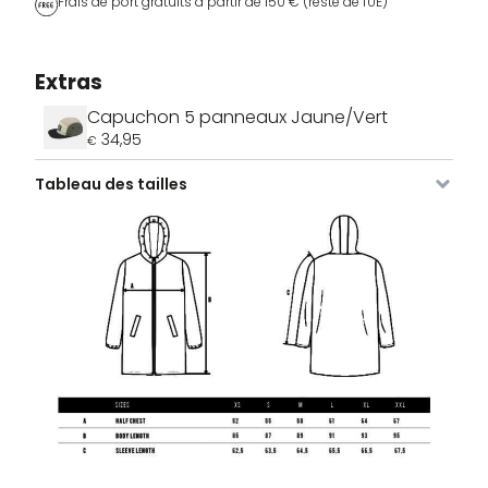
Frais de port gratuits à partir de 150 € (reste de l'UE)
Extras
Capuchon 5 panneaux Jaune/Vert
34,95
€
Tableau des tailles
Image
SKU
Couleur
Taille
Stock
Prix
VDLJA-
Noir
XS
2 stocks
189,95
€
655-
BL-XS
VDLJA-
Noir
S
3 stocks
189,95
€
655-
BL-S
VDLJA-
Noir
M
2 stocks
189,95
€
655-
BL-M