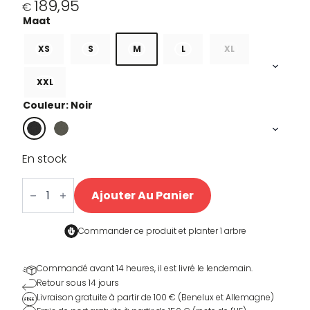
189,95
€
XS
S
M
L
XL
XXL
Couleur: Noir
En stock
quantité
de
Ajouter Au Panier
Sherpa
Rain
jacket
Commander ce produit et
planter 1 arbre
Commandé avant 14 heures, il est livré le lendemain.
Retour sous 14 jours
Livraison gratuite à partir de 100 € (Benelux et Allemagne)