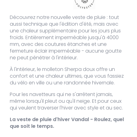
VDLJA-
kaki
L
Rupture
189,95
€
Découvrez notre nouvelle veste de pluie : tout
655-
de stock
aussi technique que l'édition d'été, mais avec
KH-L
une chaleur supplémentaire pour les jours plus
froids. Entièrement imperméable jusqu'à 4000
VDLJA-
kaki
XL
2 stocks
189,95
€
mm, avec des coutures étanches et une
655-
KH-XL
fermeture éclair imperméable - aucune goutte
ne peut pénétrer à l'intérieur.
VDLJA-
kaki
XXL
Rupture
189,95
€
655-
de stock
À l'intérieur, le molleton Sherpa doux offre un
KH-XXL
confort et une chaleur ultimes, que vous fassiez
du vélo en ville ou une randonnée hivernale.
Pour les navetteurs qui ne s'arrêtent jamais,
même lorsqu'il pleut ou qu'il neige. Et pour ceux
qui veulent traverser l'hiver avec style et au sec.
La veste de pluie d'hiver Vandal - Roulez, quel
que soit le temps.