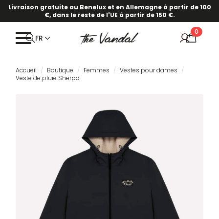
·
Notre nouvelle collection printemps/été est en ligne !
Pour
Livraison gratuite au Benelux et en Allemagne à partir de 100
€, dans le reste de l'UE à partir de 150 €.
en savoir plus, cliquez ici.
0
FR
Accueil
Boutique
Femmes
Vestes pour dames
Veste de pluie Sherpa