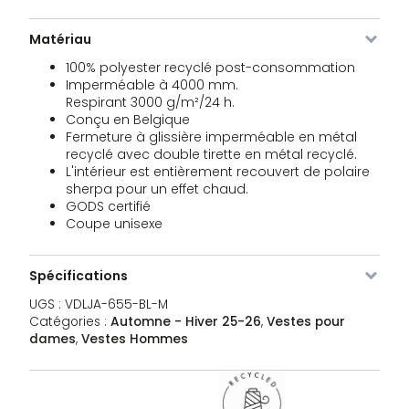
VDLJA-
Noir
L
1 stock
189,95
€
655-
Matériau
BL-L
100% polyester recyclé post-consommation
Imperméable à 4000 mm.
VDLJA-
Noir
XL
Rupture
189,95
€
Respirant 3000 g/m²/24 h.
655-
de stock
Conçu en Belgique
BL-XL
Fermeture à glissière imperméable en métal
recyclé avec double tirette en métal recyclé.
VDLJA-
Noir
XXL
1 stock
189,95
€
L'intérieur est entièrement recouvert de polaire
655-
sherpa pour un effet chaud.
BL-XXL
GODS certifié
Coupe unisexe
VDLJA-
kaki
XS
Rupture
189,95
€
655-
de stock
KH-XS
Spécifications
UGS :
VDLJA-655-BL-M
VDLJA-
kaki
S
3 stocks
189,95
€
Catégories :
Automne - Hiver 25-26
,
Vestes pour
655-
KH-S
dames
,
Vestes Hommes
VDLJA-
kaki
M
3 stocks
189,95
€
655-
KH-M