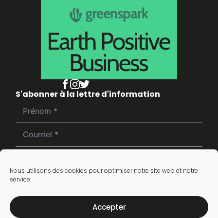
S'abonner à la lettre d'information
S'inscrire
Nous utilisons des cookies pour optimiser notre site web et notre
service.
Accepter